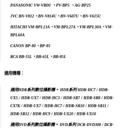
PANASONIC VW-VBD1 、PV-BP5 、AG-BP25
JVC BN-V812、BN-V814U、BN-V607U、BN-V615U
HITACHI VM-BPL13A、VM-BPL27A、VM-BPL30A、VM-
BPL60A
CANON BP-80、BP-85
RCA BB-55L、BB-65L、BB-85L
適用機種：
適用HDR系列數位攝影機。 HDR系列 HDR-HC7 / HDR-
UX5 / HDR-UX7 / HDR-HC3
/ HDR-SR7
/ HDR-SR8
/ HDR-
CX7K
/ HDR-UX7
/ HDR-HC7
/ HDR-SR10
/ HDR-SR11
/
HDR-SR12
/ HDR-HC9
/ HDR-UX20
/ HDR-UX10
適用DVD系列數位攝影機。 DVD系列 DCR-DVD308 / DCR-