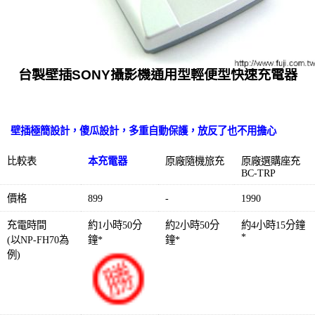
台製壁插SONY攝影機通用型輕便型快速充電器
壁插極簡設計，傻瓜設計，多重自動保護，放反了也不用擔心
比較表
本充電器
原廠隨機旅充
原廠選購座充
BC-TRP
價格
899
-
1990
充電時間
約1小時50分
約2小時50分
約4小時15分鐘
*
(以NP-FH70為
鐘*
鐘*
例)