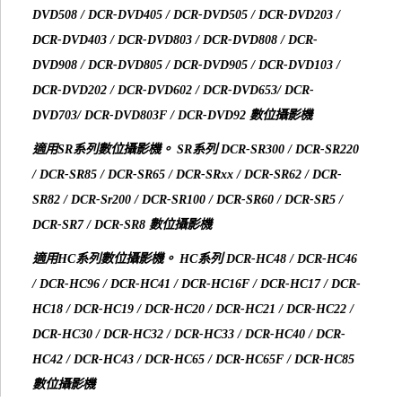
DVD508 / DCR-DVD405 / DCR-DVD505 / DCR-DVD203 /
DCR-DVD403 / DCR-DVD803 / DCR-DVD808 / DCR-
DVD908 / DCR-DVD805 / DCR-DVD905 / DCR-DVD103 /
DCR-DVD202 / DCR-DVD602 / DCR-DVD653/ DCR-
DVD703/ DCR-DVD803F / DCR-DVD92 數位攝影機
適用SR系列數位攝影機。 SR系列 DCR-SR300 / DCR-SR220
/ DCR-SR85 / DCR-SR65 / DCR-SRxx / DCR-SR62 / DCR-
SR82 / DCR-Sr200 / DCR-SR100 / DCR-SR60 / DCR-SR5 /
DCR-SR7 / DCR-SR8 數位攝影機
適用HC系列數位攝影機。 HC系列 DCR-HC48 / DCR-HC46
/ DCR-HC96 / DCR-HC41 / DCR-HC16F / DCR-HC17 / DCR-
HC18 / DCR-HC19 / DCR-HC20 / DCR-HC21 / DCR-HC22 /
DCR-HC30 / DCR-HC32 / DCR-HC33 / DCR-HC40 / DCR-
HC42 / DCR-HC43 / DCR-HC65 / DCR-HC65F / DCR-HC85
數位攝影機