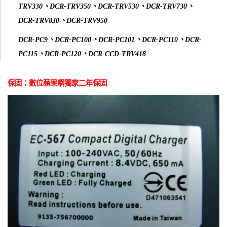
TRV330、DCR-TRV350、DCR-TRV530、DCR-TRV730、
DCR-TRV830、DCR-TRV950
DCR-PC9、DCR-PC100、DCR-PC101、DCR-PC110、DCR-
PC115、DCR-PC120、DCR-CCD-TRV418
保固：數位蘋果網獨家二年保固