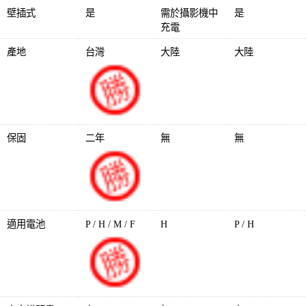
壁插式
是
需於攝影機中
是
充電
產地
台灣
大陸
大陸
保固
二年
無
無
適用電池
P / H / M / F
H
P / H