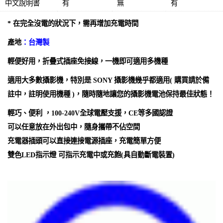
中文說明書
有
無
有
* 在完全沒電的狀況下，需再增加充電時間
產地
：台灣製
輕便好用，折疊式插座免接線，一機即可適用多機種
適用大多數攝影機，
特別是 SONY 攝影機幾乎都適用
( 購買請於備
註中，註明使用機種 )，隨時隨地讓您的攝影機電池保持最佳狀態！
輕巧、便利 ，100-240V全球電壓支援，CE等多國認證
可以任意放在外出包中，隨身攜帶不佔空間
充電器插頭可以直接連接電源插座，充電簡單方便
雙色LED指示燈 可指示充電中或充飽(具自動斷電裝置)