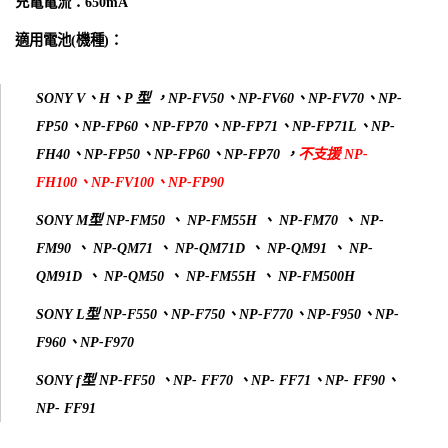
充電電流：650mA
適用電池(機種)：
SONY V、H、P 型 ，NP-FV50、NP-FV60、NP-FV70、NP-
FP50、NP-FP60、NP-FP70、NP-FP71、NP-FP71L、NP-
FH40、NP-FP50、NP-FP60、NP-FP70 ，
不支援 NP-
FH100、NP-FV100、NP-FP90
SONY M型 NP-FM50 、 NP-FM55H 、 NP-FM70 、 NP-
FM90 、 NP-QM71 、 NP-QM71D 、 NP-QM91 、 NP-
QM91D 、 NP-QM50 、 NP-FM55H 、 NP-FM500H
SONY L型 NP-F550、NP-F750、NP-F770、NP-F950、NP-
F960、NP-F970
SONY f型 NP-FF50 、NP- FF70 、NP- FF71、NP- FF90、
NP- FF91