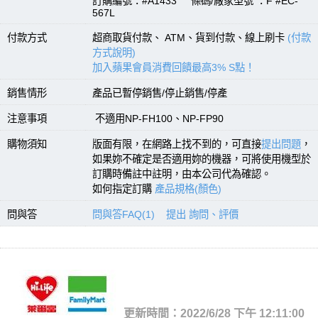
訂購編號：#A1433 條碼/廠家型號 ：F #EC-
567L
付款方式
超商取貨付款、 ATM、貨到付款、線上刷卡
(付款
方式說明)
加入蘋果會員消費回饋最高3% S點！
銷售情形
產品已暫停銷售/停止銷售/停產
注意事項
不適用NP-FH100、NP-FP90
購物須知
版面有限，在網路上找不到的，可直接
提出問題
，
如果妳不確定是否適用妳的機器，可將使用機型於
訂購時備註中註明，由本公司代為確認。
如何指定訂購
產品規格(顏色)
問與答
問與答FAQ(1)
提出 詢問、評價
更新時間：2022/6/28 下午 12:11:00