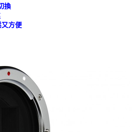
切換
焦
鬆又方便