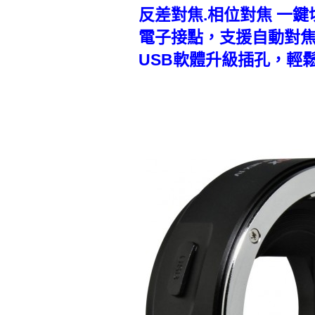
反差對焦.相位對焦 一鍵
電子接點，支援自動對
USB軟體升級插孔，輕