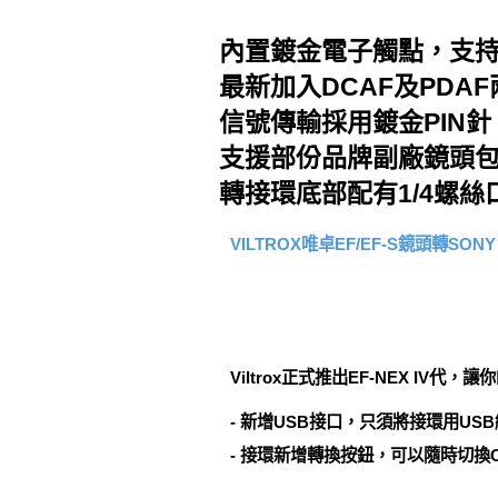
內置鍍金電子觸點，支
最新加入DCAF及PDA
信號傳輸採用鍍金PIN
支援部份品牌副廠鏡頭包括Ta
轉接環底部配有1/4螺
VILTROX唯卓EF/EF-S鏡頭轉S
Viltrox正式推出EF-NEX IV代，
- 新增USB接口，只須將接環用US
- 接環新增轉換按鈕，可以隨時切換