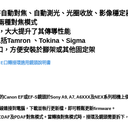
持自動對焦、自動測光、光圈收放、影像穩定
F兩種對焦模式
針，大大提升了其傳導性能
mron 、Tokina、Sigma
絲口，方便安裝於腳架或其他固定架
ONY E口轉接環適用鏡頭說明書
讓你的Canon EF或EF-S鏡頭於Sony A9, A7, A6XXX及NEX系列
B線連接到電腦，下載並執行更新檔，即可輕鬆更新firmware。
CDAF及PDAF對焦模式。當轉換對焦模式時，接環及鏡頭需要拆