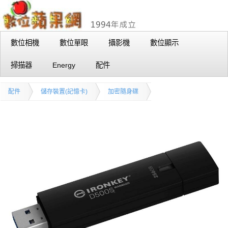
數位相機
數位單眼
攝影機
數位顯示
掃描器
Energy
配件
配件
儲存裝置(記憶卡)
加密隨身碟