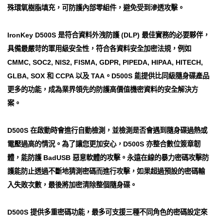
殊環氧樹脂填充，可防護內部零組件，避免受到滲透攻擊。
IronKey D500S 是符合資料外洩防護 (DLP) 最佳實務的必要夥伴，
具備最嚴苛的軍用級安全性，符合各資料安全加密法規，例如
CMMC, SOC2, NIS2, FISMA, GDPR, PIPEDA, HIPAA, HITECH,
GLBA, SOX 和 CCPA 以及 TAA。D500S 能提供比同級隨身碟產品
更多的功能，成為業界領先的防護高價值機密資料的安全解決方
案。
D500S 在啟動時會進行自動檢測，並檢測是否會遇到隨身碟過熱或
電壓過高的情況。為了讓您更加安心，D500S 亦整合數位簽章韌
體，能防護 BadUSB 惡意軟體的攻擊。永遠在線的暴力密碼攻擊防
護能防止透過不斷地猜測密碼而進行攻擊，如果超過預設的密碼輸
入失敗次數，最後將加密清除整個隨身碟。
D500S 提供多重密碼功能，最多可支援三種不同角色的密碼設定來