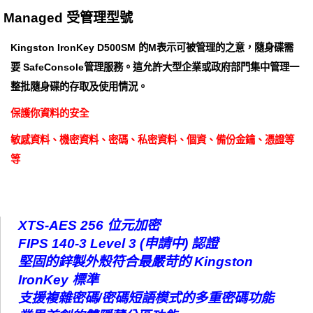
Managed 受管理型號
Kingston IronKey D500SM 的M表示可被管理的之意，隨身碟需
要 SafeConsole管理服務。這允許大型企業或政府部門集中管理一
整批隨身碟的存取及使用情況。
保護你資料的安全
敏感資料、機密資料、密碼、私密資料、個資、備份金鑰、憑證等
等
XTS-AES 256 位元加密
FIPS 140-3 Level 3 (申請中) 認證
堅固的鋅製外殼符合最嚴苛的 Kingston
IronKey 標準
支援複雜密碼/密碼短語模式的多重密碼功能