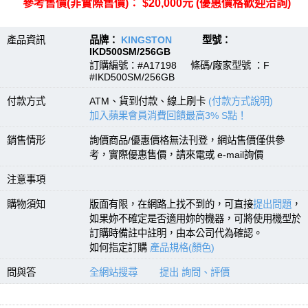
參考售價(非實際售價)： $20,000元 (優惠價格歡迎洽詢)
產品資訊
品牌：
KINGSTON
型號：
IKD500SM/256GB
訂購編號：#A17198 條碼/廠家型號 ：F
#IKD500SM/256GB
付款方式
ATM、貨到付款、線上刷卡
(付款方式說明)
加入蘋果會員消費回饋最高3% S點！
銷售情形
詢價商品/優惠價格無法刊登，網站售價僅供參
考，實際優惠售價，請來電或 e-mail詢價
注意事項
購物須知
版面有限，在網路上找不到的，可直接
提出問題
，
如果妳不確定是否適用妳的機器，可將使用機型於
訂購時備註中註明，由本公司代為確認。
如何指定訂購
產品規格(顏色)
問與答
全網站搜尋
提出 詢問、評價