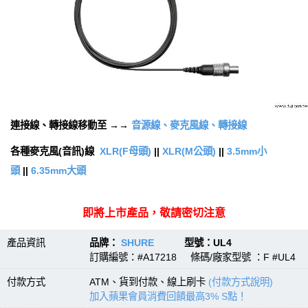
連接線、轉接線移動至 →→
音源線、麥克風線、轉接線
各種麥克風(音訊)線
XLR(F母頭)
||
XLR(M公頭)
||
3.5mm小
頭
||
6.35mm大頭
即將上市產品，敬請密切注意
產品資訊
品牌：
SHURE
型號：UL4
訂購編號：#A17218 條碼/廠家型號 ：F #UL4
付款方式
ATM、貨到付款、線上刷卡
(付款方式說明)
加入蘋果會員消費回饋最高3% S點！