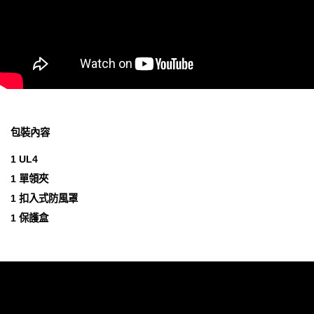
包裝內容
1 UL4
1 單領夾
1 扣入式防風罩
1 保護盒