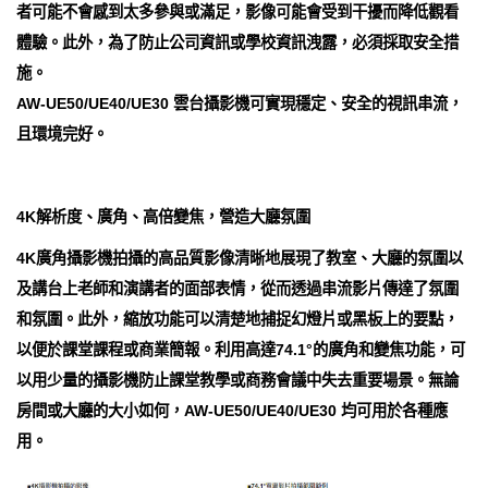
者可能不會感到太多參與或滿足，影像可能會受到干擾而降低觀看
體驗。此外，為了防止公司資訊或學校資訊洩露，必須採取安全措
施。
AW-UE50/UE40/UE30 雲台攝影機可實現穩定、安全的視訊串流，
且環境完好。
4K解析度、廣角、高倍變焦，營造大廳氛圍
4K廣角攝影機拍攝的高品質影像清晰地展現了教室、大廳的氛圍以
及講台上老師和演講者的面部表情，從而透過串流影片傳達了氛圍
和氛圍。此外，縮放功能可以清楚地捕捉幻燈片或黑板上的要點，
以便於課堂課程或商業簡報。利用高達74.1°的廣角和變焦功能，可
以用少量的攝影機防止課堂教學或商務會議中失去重要場景。無論
房間或大廳的大小如何，AW-UE50/UE40/UE30 均可用於各種應
用。