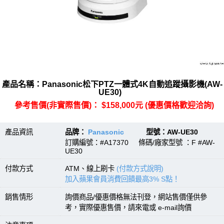
產品名稱：Panasonic松下PTZ一體式4K自動追蹤攝影機(AW-
UE30)
參考售價(非實際售價)： $158,000元 (優惠價格歡迎洽詢)
產品資訊
品牌：
Panasonic
型號：AW-UE30
訂購編號：#A17370 條碼/廠家型號 ：F #AW-
UE30
付款方式
ATM、線上刷卡
(付款方式說明)
加入蘋果會員消費回饋最高3% S點！
銷售情形
詢價商品/優惠價格無法刊登，網站售價僅供參
考，實際優惠售價，請來電或 e-mail詢價