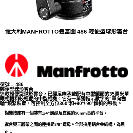
義大利MANFROTTO曼富圖 486 輕便型球形雲台
型號︰ 486
輕便型球形雲台
這款輕便型球形雲台，已經足夠承載配有中型鏡頭的35毫米單
眼相機和較輕便的中型相機。它有一單獨指示數字的"單向齒
輪"鎖緊裝置，可控制全方位360°和+90°/-90°傾斜的移動。
相機接座有一個裝有1/4"螺絲及直徑的50mm長的平台。
雲台與三腳架之間的連接是3/8"螺母。全部採用鋁合金結構，為黑
色。