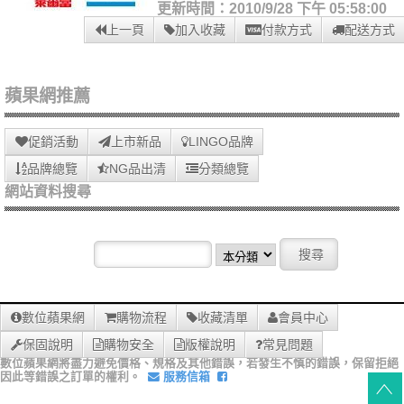
更新時間：2010/9/28 下午 05:58:00
上一頁
加入收藏
付款方式
配送方式
蘋果網推薦
促銷活動
上市新品
LINGO品牌
品牌總覽
NG品出清
分類總覽
網站資料搜尋
數位蘋果網
購物流程
收藏清單
會員中心
保固說明
購物安全
版權說明
常見問題
數位蘋果網將盡力避免價格、規格及其他錯誤，若發生不慎的錯誤，保留拒絕
因此等錯誤之訂單的權利。
服務信箱