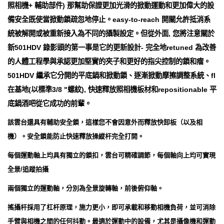
照相機+ 輔助部件) 那幫助保證更加光滑的掀動運動和更加偉大的設
備安全既使當掀動鎖疏忽地停止。easy-to-reach 開關允許抵消系
統被解開或被重新接入為不同的攝製設定。但從外面, 您將注意關於
新501HDV 錄影頭的第一事是它的更新設計- 完全地retuned 為改善
的人體工程學與承認更加堅實的夾子和更好的指尖控制的鎖和瘤。
501HDV 繼承它分開的平底鍋和掀動鎖、逐漸掀動摩擦調整系統、fl
在基地(以標準3/8 "螺紋), 快速釋放照相機板材和repositionable 平
底鍋酒吧從它成功的前輩。
該雲台還具有輔助安全鎖，這樣您不會因意外而釋放快卸板（以及相
機）。安全鎖能防止快速釋放操縱杆完全打開。
每個運動軸上均具有獨立的鎖扣，雲台可精確調節，每個軸向上均可實現
全景/追蹤拍攝
兩個獨立的運動軸，分別為全景旋轉軸，前後俯仰軸。
搖攝杆採用了杠杆原理，施力更小，即可承載和移動相機負荷，並可消除
手臂與相機之間的任何抖動。最適於運動中的設備，尤其是攝像機和運動