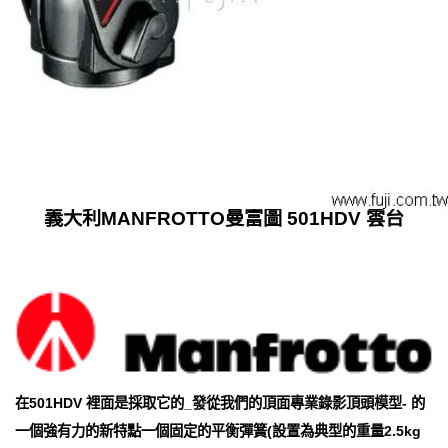
義大利MANFROTTO曼富圖 501HDV 雲台
在501HDV 裡面是採取它的_發從我們的頂面專業錄影頂頭模型- 的
一個強有力的新特點一個固定的平衡彈簧(設置為典型的重量2.5kg