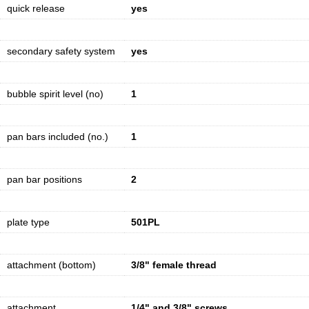
quick release
yes
secondary safety system
yes
bubble spirit level (no)
1
pan bars included (no.)
1
pan bar positions
2
plate type
501PL
attachment (bottom)
3/8" female thread
attachment
1/4" and 3/8" screws