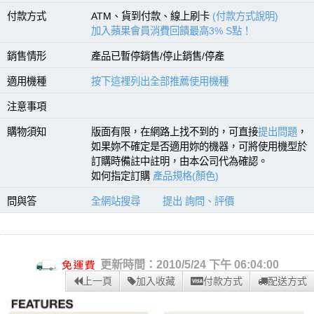
付款方式
ATM、貨到付款、線上刷卡
(付款方式說明)
加入蘋果會員消費回饋最高3% S點！
銷售情形
產品已暫停銷售/停止銷售/停產
適用機種
按下這裡列出全部推薦使用機種
注意事項
購物須知
版面有限，在網路上找不到的，可直接
提出問題
，
如果妳不確定是否適用妳的機器，可將使用機型於
訂購時備註中註明，由本公司代為確認。
如何指定訂購
產品規格(顏色)
問與答
全網站搜尋
提出 詢問、評價
更新時間：2010/5/24 下午 06:04:00
上一頁
加入收藏
付款方式
配送方式