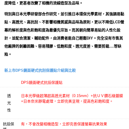
度降低，更甚者改變了相機的流線造型及品味。
特別與日本光學研發部合作研究，並引進日本環保光學素材，其強調易黏
貼、高透光、高抗刮、不影響相機質感與品味為原則，更以不降低LCD螢
幕的解析度與色彩飽和度為最優先宗旨。而其朝向簡單易貼的人性化設
計，並配合清潔、輔助配件，由消費者能自己輕鬆DIY。完全沒有市售其
他廠牌的剝離困難、容易殘膠、低飽和度、透光度差、需要剪裁....等缺
陷。
新上市DPS鏡面硬式抗刮保護貼介紹與比較
DPS鏡面硬式抗括保護貼
透
日本光學級超薄超高透光素材（0.15mm）+抗ＵＶ鑽石級鍍鏌
+日本奈米靜電處理，立即完美呈現，提高色彩飽和度。
光
性
抗括保
有，不會改變相機造型，立即完善保護螢幕抗果效果