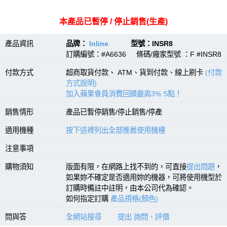
本產品已暫停 / 停止銷售(生產)
產品資訊
品牌：
Inline
型號：INSR8
訂購編號：#A6636 條碼/廠家型號 ：F #INSR8
付款方式
超商取貨付款、 ATM、貨到付款、線上刷卡
(付款
方式說明)
加入蘋果會員消費回饋最高3% S點！
銷售情形
產品已暫停銷售/停止銷售/停產
適用機種
按下這裡列出全部推薦使用機種
注意事項
購物須知
版面有限，在網路上找不到的，可直接
提出問題
，
如果妳不確定是否適用妳的機器，可將使用機型於
訂購時備註中註明，由本公司代為確認。
如何指定訂購
產品規格(顏色)
問與答
全網站搜尋
提出 詢問、評價