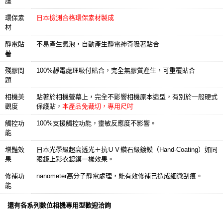
護
環保素
日本檢測合格環保素材製成
材
靜電貼
不易產生氣泡，自動產生靜電神奇吸著貼合
著
殘膠問
100%靜電處理吸付貼合，完全無膠質產生，可重覆貼合
題
相機美
貼著於相機螢幕上，完全不影響相機原本造型，有別於一般硬式
觀度
保護貼，
本產品免裁切，專用尺吋
觸控功
100%支援觸控功能，靈敏反應度不影響。
能
增豔效
日本光學級超高透光＋抗ＵＶ鑽石級鍍鏌（Hand-Coating）如同
果
眼鏡上彩衣鍍鏌一樣效果。
修補功
nanometer高分子靜電處理，能有效修補己造成細微刮痕。
能
還有各系列數位相機專用型歡迎洽詢