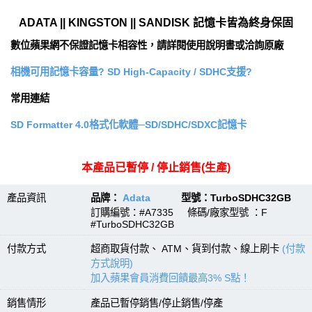
ADATA || KINGSTON || SANDISK 記憶卡皆為終身保固
數位蘋果網不保證記憶卡相容性，請詳閱使用說明書或洽詢原廠
相機可用記憶卡容量? SD High-Capacity / SDHC支援?
常用連結
SD Formatter 4.0格式化軟體─SD/SDHC/SDXC記憶卡
本產品已暫停 / 停止銷售(生產)
產品資訊
品牌：
Adata
型號：TurboSDHC32GB
訂購編號：#A7335 條碼/廠家型號 ：F
#TurboSDHC32GB
付款方式
超商取貨付款、 ATM、貨到付款、線上刷卡
(付款
方式說明)
加入蘋果會員消費回饋最高3% S點！
銷售情形
產品已暫停銷售/停止銷售/停產