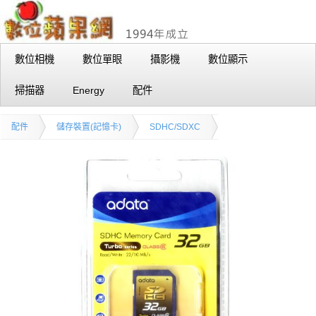
數位相機
數位單眼
攝影機
數位顯示
掃描器
Energy
配件
配件
儲存裝置(記憶卡)
SDHC/SDXC