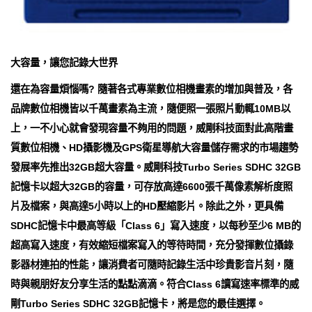
大容量，讓您記錄大世界
還在為容量煩惱嗎? 隨著各式專業數位相機畫素的增加與普及，各
品牌數位相機皆以千萬畫素為主流，隨便照一張照片動輒10MB以
上，一不小心就會發現容量不夠用的問題，威剛科技面對此高階畫
質數位相機、HD攝影機及GPS衛星導航大容量儲存需求的市場趨勢
發展率先推出32GB超大容量。威剛科技Turbo Series SDHC 32GB
記憶卡以超大32GB的容量，可存放高達6600張千萬像素解析度照
片及檔案，與高達5小時以上的HD壓縮影片。除此之外，更具備
SDHC記憶卡中最高等級「Class 6」寫入速度，以每秒至少6 MB的
超高寫入速度，有效縮短檔案寫入的等待時間，充分發揮數位攝錄
影器材連拍的性能，讓消費者可隨時記錄生活中珍貴影音片刻，隨
時與親朋好友分享生活的點點滴滴。符合Class 6讀寫速率標準的威
剛Turbo Series SDHC 32GB記憶卡，將是您的最佳選擇。