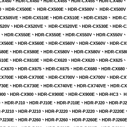
CX450、HDR-CX450、HDR-CX455、HDR-CX455、HDR-CX480、
0、HDR-CX500E、 HDR-CX500E、HDR-CX500V、 HDR-CX500V
CX505VE、HDR-CX510E、HDR-CX510E、HDR-CX520、 HDR-C
X520V、HDR-CX520VE、 HDR-CX520VE、HDR-CX530E、HDR-C
0、HDR-CX550E、HDR-CX550E、HDR-CX550V、HDR-CX550V、
CX560E、HDR-CX560E、HDR-CX560V、HDR-CX560V、HDR-CX
580E、HDR-CX580E、HDR-CX580V、HDR-CX580V、HDR-CX58
610E、HDR-CX610E、HDR-CX620、HDR-CX620、HDR-CX625、
-CX670、HDR-CX675、HDR-CX675、HDR-CX680、HDR-CX680
CX700E、HDR-CX700E、HDR-CX700V、HDR-CX700V、HDR-CX
730E、HDR-CX730E、HDR-CX740VE、HDR-CX740VE、HDR-CX
900、HDR-CX900、HDR-CX900E、HDR-CX900E、HDR-HC3、 
0、HDR-PJ10、HDR-PJ10E、HDR-PJ10E、HDR-PJ20、HDR-PJ2
-PJ210、HDR-PJ210、HDR-PJ220、HDR-PJ220、HDR-PJ220E
PJ230E、HDR-PJ260、HDR-PJ260、HDR-PJ260E、HDR-PJ260