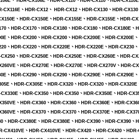
X106E、 HDR-CX106E、HDR-CX110、HDR-CX110、HDR-CX110
R-CX116E、HDR-CX12、 HDR-CX12、HDR-CX130、HDR-CX13
CX150E、HDR-CX150E、HDR-CX155E、HDR-CX155E、HDR-CX
170、HDR-CX170、HDR-CX180、HDR-CX180、HDR-CX180E、H
90E、HDR-CX200、HDR-CX200、HDR-CX200E、HDR-CX200E、
220、HDR-CX220、HDR-CX220E、HDR-CX220E、HDR-CX230、
-CX250、HDR-CX250E、HDR-CX250E、HDR-CX260E、HDR-CX
X260VE、HDR-CX270E、HDR-CX270E、HDR-CX270V、HDR-CX
80E、HDR-CX290、HDR-CX290、HDR-CX290E、HDR-CX290E、
305E、HDR-CX305E、HDR-CX320、HDR-CX320、HDR-CX320E
-CX330E、HDR-CX350、HDR-CX350、HDR-CX350E、HDR-CX3
X350VE、HDR-CX360、HDR-CX360、HDR-CX360E、HDR-CX36
X360VE、HDR-CX370、HDR-CX370、HDR-CX370E、HDR-CX37
80、HDR-CX380E、HDR-CX380E、HDR-CX390、HDR-CX390、H
R-CX410VE、HDR-CX410VE、HDR-CX420、HDR-CX420、HDR-