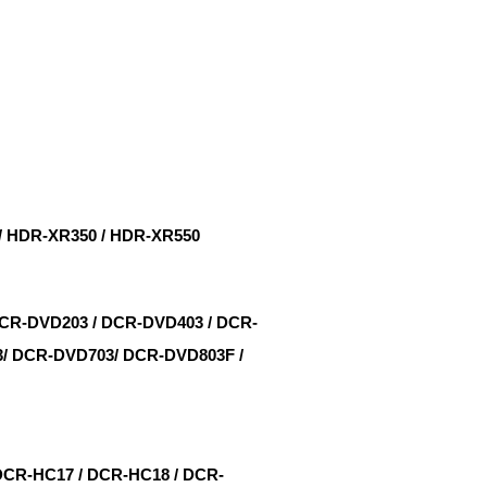
/ HDR-XR350 / HDR-XR550
-DVD203 / DCR-DVD403 / DCR-
3/ DCR-DVD703/ DCR-DVD803F /
R-HC17 / DCR-HC18 / DCR-