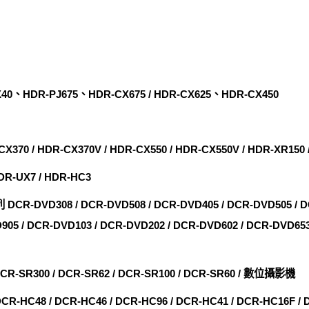
40、HDR-PJ675、HDR-CX675 / HDR-CX625、HDR-CX450
CX370 / HDR-CX370V / HDR-CX550 / HDR-CX550V / HDR-XR150 
DR-UX7 / HDR-HC3
D308 / DCR-DVD508 / DCR-DVD405 / DCR-DVD505 / DCR
905 / DCR-DVD103 / DCR-DVD202 / DCR-DVD602 / DCR-DVD65
300 / DCR-SR62 / DCR-SR100 / DCR-SR60 / 數位攝影機
 / DCR-HC46 / DCR-HC96 / DCR-HC41 / DCR-HC16F / DC