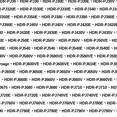
HDR-PJ30、HDR-PJ30、HDR-PJ30E、HDR-PJ30E、HDR-PJ30V
-PJ320E、HDR-PJ330E、HDR-PJ330E、HDR-PJ340、HDR-PJ3
J350E、HDR-PJ350E、HDR-PJ380、HDR-PJ380、HDR-PJ380E
PJ390E、HDR-PJ40V、HDR-PJ40V、HDR-PJ420E、HDR-PJ42
30、HDR-PJ430E、HDR-PJ430E、HDR-PJ430V、HDR-PJ430V、
50E、HDR-PJ50E、HDR-PJ50V、HDR-PJ50V、HDR-PJ50VE、HD
30E、HDR-PJ540、HDR-PJ540、HDR-PJ540E、HDR-PJ540E、H
80V、HDR-PJ580V、HDR-PJ580VE、HDR-PJ580VE、HDR-PJ59
Image、HDR-PJ600VE、HDR-PJ600VE、HDR-PJ610E、HDR-PJ
-PJ650E、HDR-PJ650E、HDR-PJ650V、HDR-PJ650V、HDR-PJ
E、HDR-PJ660E、HDR-PJ660V、HDR-PJ660V、HDR-PJ660VE、
J675、HDR-PJ680、HDR-PJ680、HDR-PJ710、HDR-PJ710、HD
J720E、HDR-PJ720E、HDR-PJ740VE、HDR-PJ740VE、HDR-PJ
-PJ760V、HDR-PJ760VE、HDR-PJ760VE、HDR-PJ780E、HDR-
90、HDR-PJ790E、HDR-PJ790E、HDR-PJ790V、HDR-PJ790V、