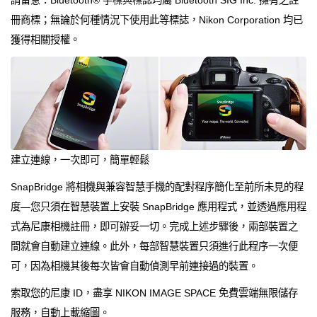
冊商標；無論於何種情況下使用此等標誌，Nikon Corporation 均已
獲得相關授權。
建立連線，一次即可，簡單輕鬆
SnapBridge 將相機與兼容智慧手機的配對程序簡化至前所未見的程
度—您只須在智慧裝置上安裝 SnapBridge 應用程式，並透過應用程
式為尼康相機註冊，即可辦妥一切。完成上述步驟後，兩部裝置之
間就會自動建立連線。此外，每部智慧裝置只須進行此程序一次便
可，因為相機其後每次皆會自動偵測早前連接過的裝置。
索取您的尼康 ID，盡享 NIKON IMAGE SPACE 免費雲端無限儲存
服務，自動上載縮圖。