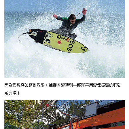
因為您想突破距離界限，捕捉雀躍時刻—那就善用變焦鏡頭的強勁
威力吧！