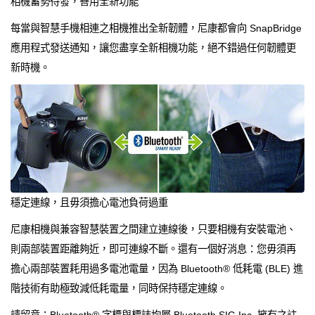
相機蓄勢待發，善用全新功能
每當與智慧手機相連之相機推出全新韌體，尼康都會向 SnapBridge
應用程式發送通知，讓您盡享全新相機功能，絕不錯過任何韌體更
新時機。
穩定連線，且毋須擔心電池負荷過重
尼康相機與兼容智慧裝置之間建立連線後，只要相機有安裝電池、
則兩部裝置距離夠近，即可連線不斷。還有一個好消息：您毋須再
擔心兩部裝置耗用過多電池電量，因為 Bluetooth® 低耗電 (BLE) 進
階技術有助極致減低耗電量，同時保持穩定連線。
請留意：Bluetooth® 字標與標誌均屬 Bluetooth SIG Inc. 擁有之註