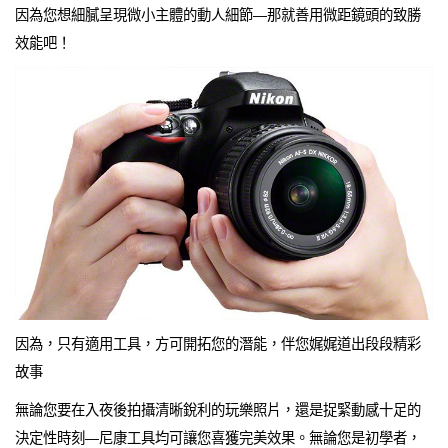
因為您想細膩呈現微小主體的動人細節—那就善用微距鏡頭的致勝
效能吧！
因為，只有適用工具，方可開拓您的潛能，伴您娓娓道出段段精彩
故事
無論您要在入夜後拍攝清晰銳利的玩樂照片，還是捉緊動感十足的
決定性時刻—尼康工具均可讓您喜獲完美效果。無論您是初學者，