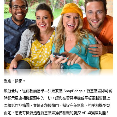
遙距‧攝影。
縱觀全局，從此輕而易舉—只須安裝 SnapBridge，智慧裝置即可實
時顯示尼康相機鏡頭中的一切，讓您在智慧手機或平板電腦螢幕上
為攝影作品構圖，並遙距釋放快門，捕捉完美影像。視乎相機型號
而定，您更有機會透過智慧裝置操控相機的觸控 AF 與變焦功能！