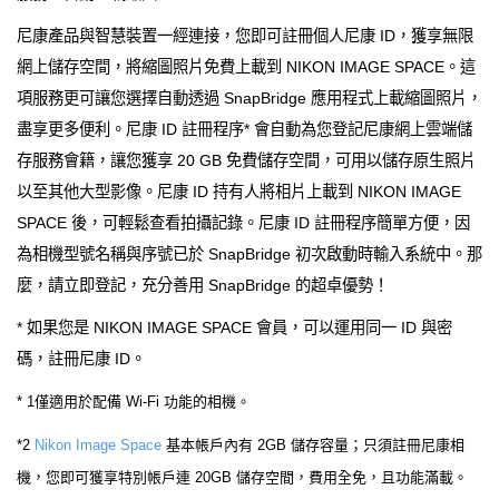
尼康產品與智慧裝置一經連接，您即可註冊個人尼康 ID，獲享無限
網上儲存空間，將縮圖照片免費上載到 NIKON IMAGE SPACE。這
項服務更可讓您選擇自動透過 SnapBridge 應用程式上載縮圖照片，
盡享更多便利。尼康 ID 註冊程序* 會自動為您登記尼康網上雲端儲
存服務會籍，讓您獲享 20 GB 免費儲存空間，可用以儲存原生照片
以至其他大型影像。尼康 ID 持有人將相片上載到 NIKON IMAGE
SPACE 後，可輕鬆查看拍攝記錄。尼康 ID 註冊程序簡單方便，因
為相機型號名稱與序號已於 SnapBridge 初次啟動時輸入系統中。那
麼，請立即登記，充分善用 SnapBridge 的超卓優勢！
* 如果您是 NIKON IMAGE SPACE 會員，可以運用同一 ID 與密
碼，註冊尼康 ID。
* 1僅適用於配備 Wi-Fi 功能的相機。
*2
Nikon Image Space
基本帳戶內有 2GB 儲存容量；只須註冊尼康相
機，您即可獲享特別帳戶連 20GB 儲存空間，費用全免，且功能滿載。