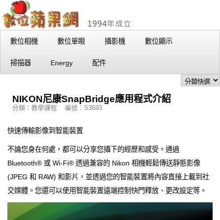
數位相機
數位單眼
攝影機
數位顯示
掃描器
Energy
配件
NIKON尼康SnapBridge應用程式介紹
分類：教學課程 編號：S3693
快速傳輸影像到智能裝置
不論您身在何處，都可以分享您攝下的經歷和感受。通過
Bluetooth® 或 Wi-Fi® 透過兼容的 Nikon 相機輕鬆傳送靜態影像
(JPEG 和 RAW) 和影片，並透過您的智能裝置將內容直接上載到社
交媒體。您還可以使用智能裝置遠端控制快門釋放、更改設定等。