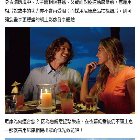
身昏暗環境中、與主體相隔甚遠、又或面對極速動感當前，您運用
相片說故事的功力亦不會再受限；而採用尼康產品拍攝照片，則可
讓您盡享更豐盛的網上影像分享體驗
尼康為何適合您？ 因為您銳意捉緊樂趣，在夜幕低垂後仍不願止息
—那就善用尼康相機出眾的低光效能吧！