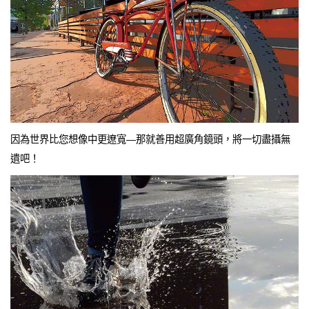
因為世界比您想像中更遼寬—那就善用超廣角鏡頭，將一切盡攝無
遺吧！