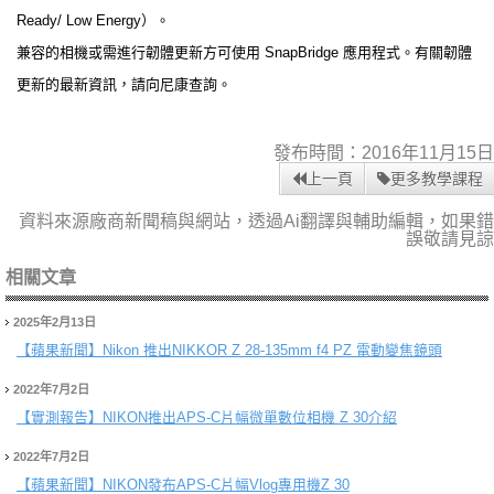
Ready/ Low Energy）。
兼容的相機或需進行韌體更新方可使用 SnapBridge 應用程式。有關韌體
更新的最新資訊，請向尼康查詢。
發布時間：2016年11月15日
上一頁
更多教學課程
資料來源廠商新聞稿與網站，透過Ai翻譯與輔助編輯，如果錯
誤敬請見諒
相關文章
2025年2月13日
【蘋果新聞】
Nikon 推出NIKKOR Z 28-135mm f4 PZ 電動變焦鏡頭
2022年7月2日
【實測報告】
NIKON推出APS-C片幅微單數位相機 Z 30介紹
2022年7月2日
【蘋果新聞】
NIKON發布APS-C片幅Vlog專用機Z 30