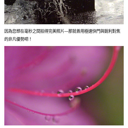
因為您想在毫秒之間拍得完美照片—那就善用極速快門與銳利對焦
的非凡優勢吧！