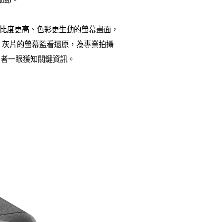
結合對比度更高、色彩更生動的螢幕畫面，
og 灰片的螢幕監看還原，為專業拍攝
用者一眼獲知關鍵資訊。