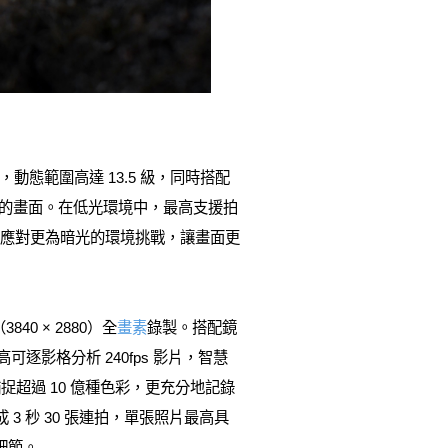
μm，動態範圍高達 13.5 級，同時搭配
富的畫面。在低光環境中，最高支援拍
應對更為暗光的環境挑戰，讓畫面更
840 × 2880）全
畫素
錄製。搭配鏡
可逐影格分析 240fps 影片，智慧
1]能捕捉超過 10 億種色彩，更充分地記錄
 3 秒 30 張連拍，單張照片最高具
的細節。