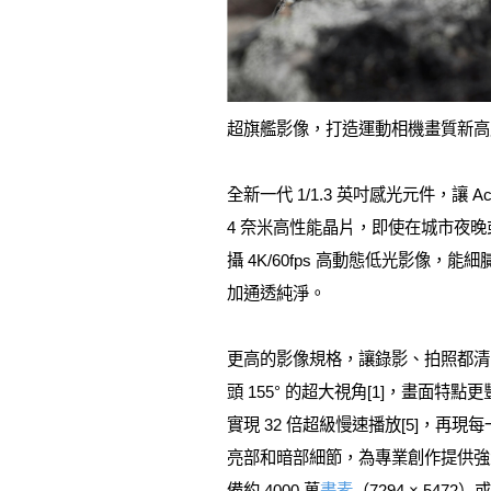
超旗艦影像，打造運動相機畫質新高
全新一代 1/1.3 英吋感光元件，讓 A
4 奈米高性能晶片，即使在城市夜
攝 4K/60fps 高動態低光影像，
加通透純淨。
更高的影像規格，讓錄影、拍照都清晰。Acti
頭 155° 的超大視角[1]，畫面特
實現 32 倍超級慢速播放[5]，再現每一個
亮部和暗部細節，為專業創作提供強大的後
備約 4000 萬
畫素
（7294 × 54