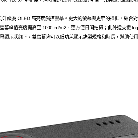
的前後螢幕均升級為 OLED 高亮度觸控螢幕。更大的螢幕與更窄的邊框，
峰值亮度提高至 1000 cd/m2，更方便日間拍攝；此外還支援 l
幕顯示狀態下，雙螢幕均可以低功耗顯示錄製規格和時長，幫助使