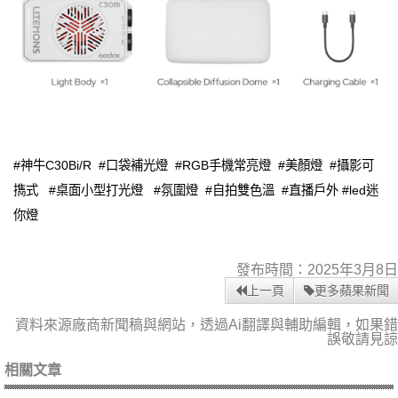
#神牛C30Bi/R #口袋補光燈 #RGB手機常亮燈 #美顏燈 #攝影可
擕式 #桌面小型打光燈 #氛圍燈 #自拍雙色溫 #直播戶外 #led迷
你燈
發布時間：2025年3月8日
上一頁
更多蘋果新聞
資料來源廠商新聞稿與網站，透過Ai翻譯與輔助編輯，如果錯
誤敬請見諒
相關文章