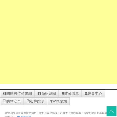
關於數位蘋果網
fb紛絲團
收藏清單
會員中心
購物安全
版權說明
常見問題
數位蘋果網將盡力避免價格、規格及其他錯誤，若發生不慎的錯誤，保留拒絕因此等錯誤之訂單