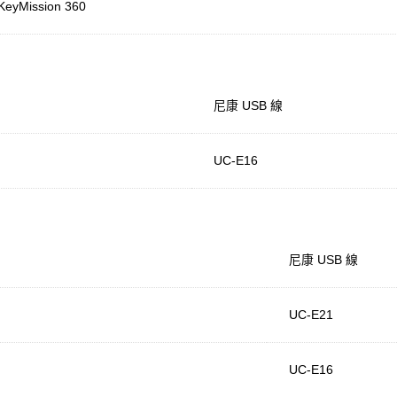
KeyMission 360
尼康 USB 線
UC-E16
尼康 USB 線
UC-E21
UC-E16