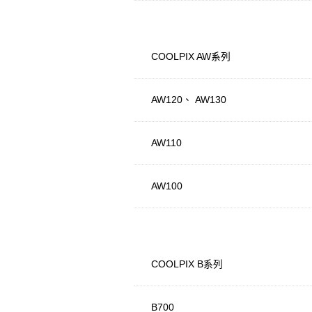
COOLPIX AW系列
AW120、 AW130
AW110
AW100
COOLPIX B系列
B700