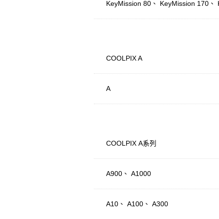
KeyMission 80、 KeyMission 170、 
COOLPIX A
A
COOLPIX A系列
A900、 A1000
A10、 A100、 A300