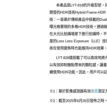
本產品是LYT-818的升級型號，尺
開發的HDR技術Hybrid Fram
術：一是基於傳統產品中搭載的Dual 
曝光格實現的多格HDR技術。通過融合
在大光比拍攝場景下進行拍攝時，不
度的Loss Less Exposure（L
術在使用變焦時也能維持HDR效果
LYT-828還搭載了可以高效地
以有效抑制雜點帶來的顆粒感，讓畫
續使用HDR功能。因此，用戶可以
※1：基於影像感測器有效
畫素
測定
※2：截至2025年6月26日發佈之時