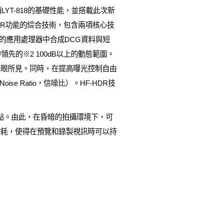
YT-818的基礎性能，並搭載此次新
多種HDR功能的綜合技術，包含兩項核心技
在後段的應用處理器中合成DCG資料與短
領先的※2 100dB以上的動態範圍。
肉眼所見。同時，在提高曝光控制自由
oise Ratio，信噪比）。HF-HDR技
點。由此，在昏暗的拍攝環境下，可
功耗，使得在預覽和錄製視訊時可以持