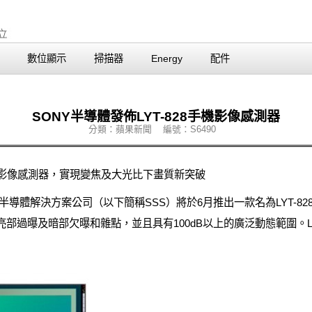
數位顯示
掃描器
Energy
配件
SONY半導體發佈LYT-828手機影像感測器
分類：蘋果新聞 編號：S6490
8手機影像感測器，實現變焦及大光比下畫質新突破
utions 索尼半導體解決方案公司（以下簡稱SSS）將於6月推出一款名為LYT-
亮部過曝及暗部欠曝和雜點，並且具有100dB以上的廣泛動態範圍。LY