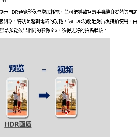
示HDR預覽影像會增加耗電，並可能導致智慧手機機身發熱等問題
法降低感測器，特別是邏輯電路的功耗，讓HDR功能能夠實現持續使用。
螢幕預覽效果相同的影像※3，獲得更好的拍攝體驗。