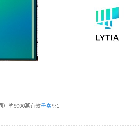
下同）約5000萬有效
畫素
※1