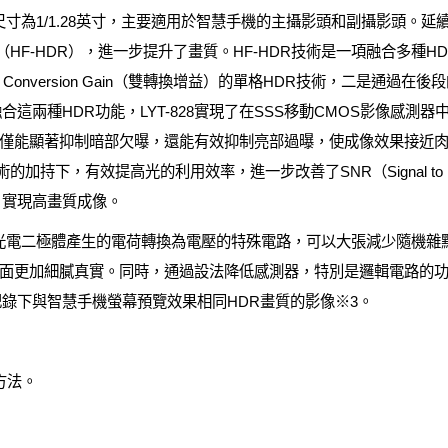
寸為1/1.28英寸，主要適用於智慧手機的主攝影頭和副攝影頭。延續L
e-HDR（HF-HDR），進一步提升了畫質。HF-HDR技術是一項融合
Conversion Gain（雙轉換增益）的單格HDR技術，二是通過
這兩種HDR功能，LYT-828實現了在SSS移動CMOS影像感測器中
僅能顯著抑制暗部欠曝，還能有效抑制亮部過曝，使成像效果接近
LE）技術的加持下，有效提高光的利用效率，進一步改善了SNR（Signal to N
，實現高畫質成像。
將光電二極體產生的電荷轉換為電壓的特殊電路，可以大張減少隨機雜
面更加細膩真實。同時，通過設法降低感測器，特別是邏輯電路的
記錄下與智慧手機螢幕預覽效果相同HDR畫質的影像※3。
方法。
。