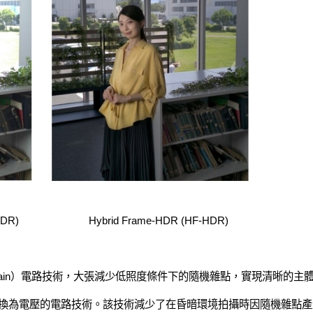
(DCG-HDR) Hybrid Frame-HDR (HF-HDR)
version Gain）電路技術，大張減少低照度條件下的隨機雜點，實現清晰的主
換為電壓的電路技術。該技術減少了在昏暗環境拍攝時因隨機雜點產