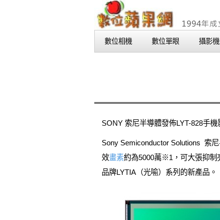
數位相機
數位單眼
攝影機
SONY 索尼半導體發佈LYT-82
Sony Semiconductor Sol
效
畫素
約為5000萬※1，可大張抑制
品牌LYTIA（光喻）系列的新產品。