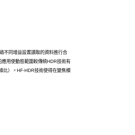
，對通過不同增益設置讀取的資料進行合
的應用使動態範圍較傳統HDR技術有
噪比）。HF-HDR技術使得在變焦模