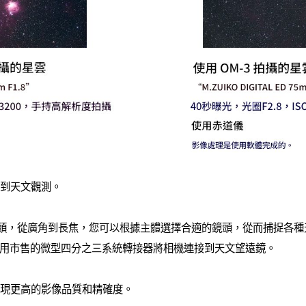
影到天文觀測。
ITAL 鏡頭，從廣角到長焦，您可以根據主體選擇合適的鏡頭，從而捕捉
用市售的微型四分之三系統轉接器將相機連接到天文望遠鏡。
實現更高的影像品質和精確度。