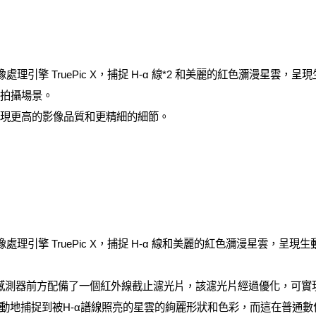
的影像處理引擎 TruePic X，捕捉 H-α 線*2 和美麗的紅色瀰漫星雲
泛拍攝場景。
實現更高的影像品質和更精細的細節。
的影像處理引擎 TruePic X，捕捉 H-α 線和美麗的紅色瀰漫星雲，呈
TRO」在感測器前方配備了一個紅外線截止濾光片，該濾光片經過優化，可實
動地捕捉到被H-α譜線照亮的星雲的絢麗形狀和色彩，而這在普通數