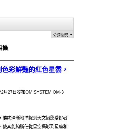
相機
捕捉到色彩鮮豔的紅色星雲，
年2月27日發布OM SYSTEM OM-3
，能夠清晰地捕捉到天文攝影愛好者
L鏡頭，使其能夠勝任從星空攝影到星座和