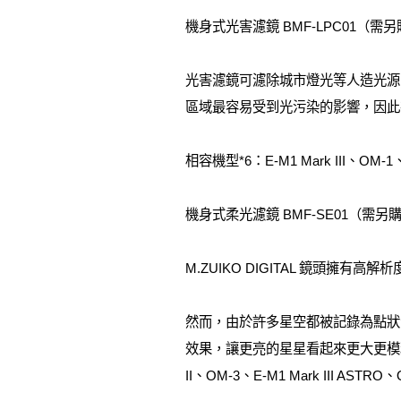
機身式光害濾鏡 BMF-LPC01（需
光害濾鏡可濾除城市燈光等人造光源
區域最容易受到光污染的影響，因此
相容機型*6：E-M1 Mark III、OM-
機身式柔光濾鏡 BMF-SE01（需另
M.ZUIKO DIGITAL 鏡頭
然而，由於許多星空都被記錄為點狀影
效果，讓更亮的星星看起來更大更模糊。星
II、OM-3、E-M1 Mark III A