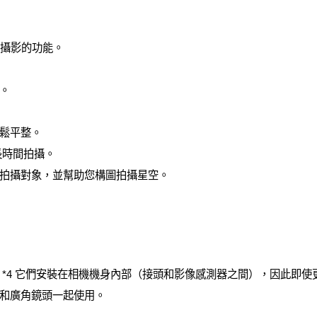
文攝影的功能。
。
鬆平整。
便長時間拍攝。
拍攝對象，並幫助您構圖拍攝星空。
*4 它們安裝在相機機身內部（接頭和影像感測器之間），因此即使更
和廣角鏡頭一起使用。