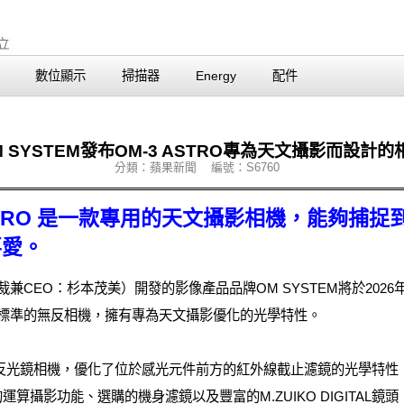
數位顯示
掃描器
Energy
配件
M SYSTEM發布OM-3 ASTRO專為天文攝影而設計的
分類：蘋果新聞 編號：S6760
3 ASTRO 是一款專用的天文攝影相機，能夠
喜愛。
o., Ltd.（總裁兼CEO：杉本茂美）開發的影像產品品牌OM SYSTEM將於2026
系統標準的無反相機，擁有專為天文攝影優化的光學特性。
無反光鏡相機，優化了位於感光元件前方的紅外線截止濾鏡的光學特性
M的運算攝影功能、選購的機身濾鏡以及豐富的M.ZUIKO DIGITA