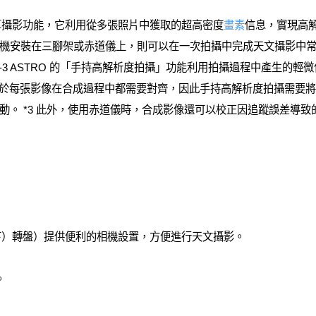
計算攝影功能，它利用從多張照片中獲取的超高密度
畫素
信息，實現高
機安裝在三腳架或赤道儀上，則可以在一次拍攝中完成天文攝影中常用
3 ASTRO 的「手持高解析度拍攝」功能利用拍攝過程中產生的輕微
於每張影像在合成過程中都需要對齊，因此手持高解析度拍攝需要將
 *3 此外，使用赤道儀時，合成影像還可以校正因追蹤誤差導致的星體錯位
在模式下）轉盤）提供便利的相機設置，方便進行天文攝影。
。