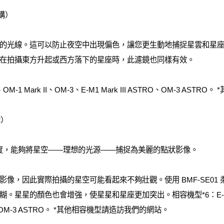
另購）
的光線。這可以防止夜空中出現偏色，讓您更生動地捕捉星雲和星
在拍攝東方升起或西方落下的星座時，此濾鏡也同樣有效。
1、OM-1 Mark II、OM-3、E-M1 Mark III ASTRO、OM-3 
購）
擁有高解析度，能夠將星空——理想的光源——捕捉為美麗的點狀影像。
像，因此實際拍攝的星空可能看起來不夠壯觀。使用 BMF-SE01
星的顏色也會增強，使星星和星座更加突出。相容機型*6：E-M1 Mark 
STRO、OM-3 ASTRO。 *其他相容機型請造訪我們的網站。