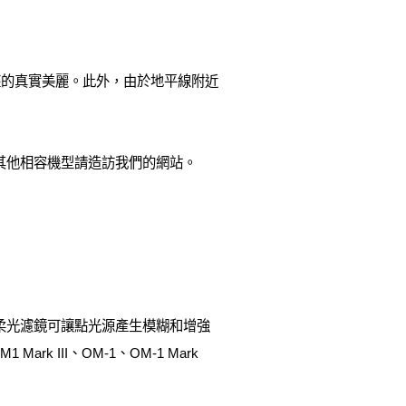
座的真實美麗。此外，由於地平線附近
ASTRO。 *其他相容機型請造訪我們的網站。
 柔光濾鏡可讓點光源產生模糊和增強
III、OM-1、OM-1 Mark