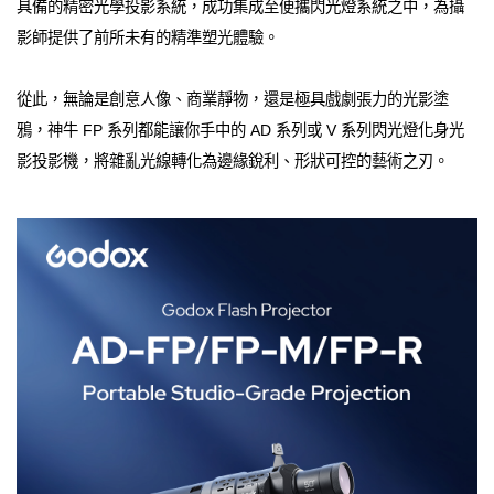
具備的精密光學投影系統，成功集成至便攜閃光燈系統之中，為攝
影師提供了前所未有的精準塑光體驗。
從此，無論是創意人像、商業靜物，還是極具戲劇張力的光影塗
鴉，神牛 FP 系列都能讓你手中的 AD 系列或 V 系列閃光燈化身光
影投影機，將雜亂光線轉化為邊緣銳利、形狀可控的藝術之刃。