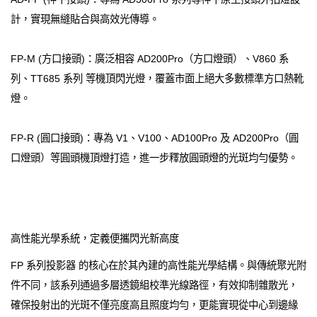
計，實現無縫貼合與高效光傳導。
FP-M (方口接頭)：廣泛相容 AD200Pro（方口燈頭）、V860 系
列、TT685 系列 等機頂閃光燈，覆蓋市面上絕大多數標準方口熱靴
燈。
FP-R (圓口接頭)：專為 V1、V100、AD100Pro 及 AD200Pro（圓
口燈頭）等圓頭機頂燈打造，進一步釋放圓頭燈的光斑均勻優勢。
高性能光學系統，定義便攜閃光新高度
FP 系列投影器 的核心在於其內建的高性能光學結構。與傳統聚光附
件不同，該系列通過多層透鏡組校準光線路徑，有效抑制雜散光，
確保投射出的光斑不僅亮度高且照度均勻，更能實現從中心到邊緣