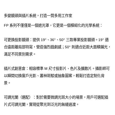
多變鏡頭與插片系統，打造一筒多用工作室
FP 系列不僅僅是一個遮光罩，它更是一個模組化的光學系統：
可更換投影鏡頭：提供 19°、36°、50° 三款專業投影鏡頭。19° 適
合遠距離局部特寫，營造強烈戲劇感；50° 則適合近距大面積鋪光，
滿足不同景別需求。
插片式創意倉：相容標準 M 尺寸投影片、色片及擴散片。攝影師可
以瞬間切換窗戶光影、叢林斑駁或抽象圖案，輕鬆打造定制化背
景。
可調光闌（選配）：對於需要微調光斑大小的場景，用戶可選配插
片式可調光闌，實現從聚光到泛光的無縫過渡。