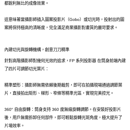
都銳利無比的成像效果。
這意味著當攝影師插入圖案投影片（Gobo）或切光時，投射出的圖
案將保持極高的清晰度，完全滿足商業攝影對畫質的嚴苛要求。
內建切光與旋轉機構，創意刀刀精準
針對高階攝影師對幾何光效的追求，FP 系列投影器 在筒身前端內建
了四片可調節切光葉片：
精準塑形：攝影師無需依賴後期裁剪，即可在拍攝現場通過調節葉
片，直接拍出矩形、梯形、窄條等精準光區，實現完美控光。
360° 自由旋轉：筒身支持 360 度無級旋轉調節。在安裝好投影片
後，用戶無需拆卸任何部件，即可輕鬆旋轉光斑角度，極大提升了
片場效率。