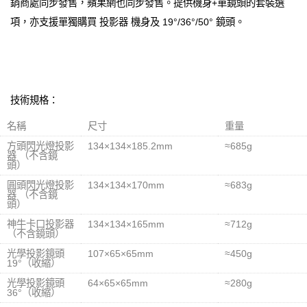
銷商處同步發售，蘋果網也同步發售。提供機身+單鏡頭的套裝選
項，亦支援單獨購買 投影器 機身及 19°/36°/50° 鏡頭。
技術規格：
名稱
尺寸
重量
方頭閃光燈投影
134×134×185.2mm
≈685g
器 （不含鏡
頭）
圓頭閃光燈投影
134×134×170mm
≈683g
器 （不含鏡
頭）
神牛卡口投影器
134×134×165mm
≈712g
（不含鏡頭）
光學投影鏡頭
107×65×65mm
≈450g
19°（收縮）
光學投影鏡頭
64×65×65mm
≈280g
36°（收縮）