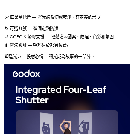
✂️ 四葉草快門 — 將光線裁切成乾淨、有定義的形狀
🌀 可選虹膜 — 微調定點防洪
🎨 GOBO & 凝膠支援 — 輕鬆增添圖案、紋理、色彩和氛圍
🧳 緊湊設計 — 輕巧易於部署位置\
塑造光束。 投射心情。 讓光成為故事的一部分。