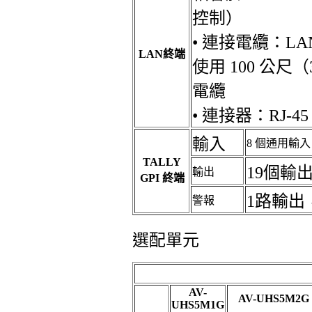
控制）
• 連接電纜：L
LAN終端
使用 100 公尺
電纜
• 連接器：RJ-45
輸入
8 個通用輸
TALLY
19個輸出
輸出
GPI 終端
1路輸出
警報
選配單元
AV-
AV-UHS5M2G
UHS5M1G