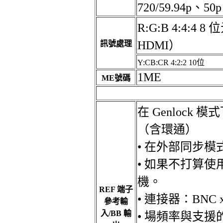
720/59.94p、50p
R:G:B 4:4:4 
HDMI）
訊號處理
Y:CB:CR 4:2:2 10位
1ME
ME號碼
在 Genloc
（含環通）
• 在外部同步
• 如果不打算使
機。
REF 端子
• 連接器：BNC x
參考輸
入/BB 輸
• 場頻率與支