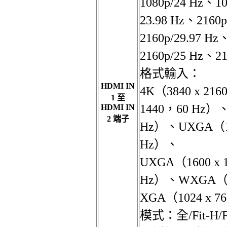
1080p/24 Hz、10
23.98 Hz、2160p
2160p/29.97 Hz
2160p/25 Hz、21
格式輸入：
HDMI IN
4K（3840 x 216
1 至
1440，60 Hz）
HDMI IN
2 端子
Hz）、UXGA（16
Hz）、
UXGA（1600 x 
Hz）、WXGA（12
XGA（1024 x 7
模式：全/Fit-H/F