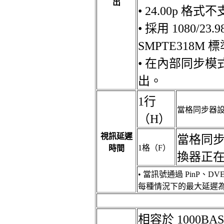
出
• 24.00p 
• 採用 1080/23
SMPTE318
• 在內部同步模
出。
1行
當格同步器設
（H）
視訊延遲
當格同步
1格（F）
時間
換器正
• 當訊號通過 PinP、D
每種情況下的最大延遲為 
相容於 1000BAS