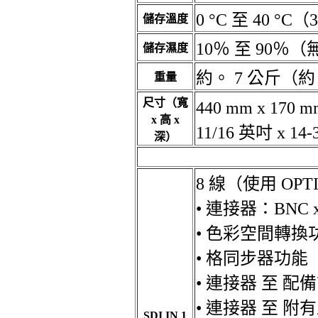
0 °C 至 40 °C（3
儲存溫度
10％ 至 90％
儲存濕度
約。 7 公斤（約 
重量
尺寸（寬
440 mm x 170 m
x 高 x
11/16 英吋 x
深）
8 線（使用 OP
• 連接器：BNC x
• 色彩空間轉換
• 格同步器功能
• 連接器
至
配備
• 連接器
至
附有
SDI IN 1