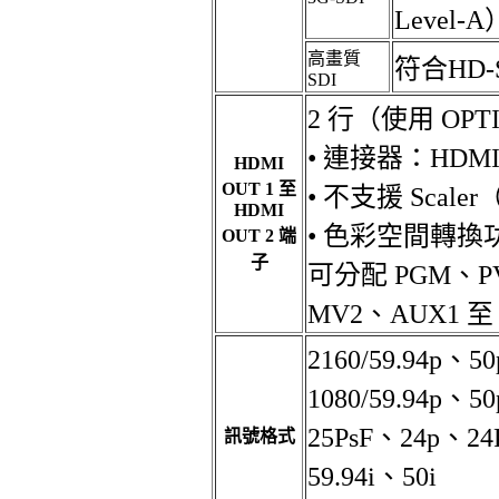
Level-A
高畫質
符合HD-
SDI
2 行（使用 OP
• 連接器：HDMI 
HDMI
OUT 1 至
• 不支援 Sca
HDMI
• 色彩空間轉換
OUT 2 端
子
可分配 PGM、P
MV2、AUX1 至 
2160/59.94p、
1080/59.94p、5
25PsF、24p、24
訊號格式
59.94i、50i