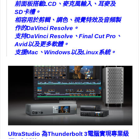
前面板搭載LCD、麥克風輸入、耳麥及
SD卡槽。
相容用於剪輯、調色、視覺特效及音頻製
作的DaVinci Resolve。
支持DaVinci Resolve、Final Cut Pro、
Avid以及更多軟體。
支援Mac、Windows以及Linux系統。
UltraStudio 為Thunderbolt 3電腦實現專業級