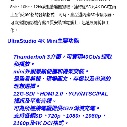
8bit、10bit、12bit高動態範圍擷取，獲得從SD到4K DCI在內
上至每秒60格的各類格式。同時，產品還內建SD卡讀取器，
可直接將攝影機存儲介質安裝到電腦上，迅速展開剪輯工
作！
UltraStudio 4K Mini主要功能
Thunderbolt 3介面，可實現40Gb/s擷取
和播放。
mini外觀兼顧便攜和機架安裝。
是監看剪輯、現場圖文、存檔以及串流的
理想選擇。
12G-SDI、HDMI 2.0、YUV/NTSC/PAL
視訊及平衡音頻。
可為所連接電腦提供45W涓流充電。
支持各類SD、720p、1080i、1080p、
2160p及4K DCI格式。