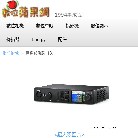
數位相機
數位單眼
攝影機
數位顯示
掃描器
Energy
配件
數位影像
專業影像輸出入
<超大張圖片>