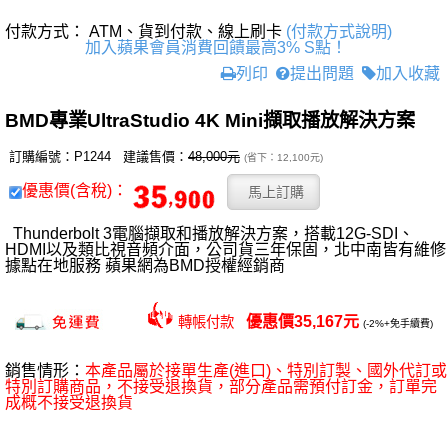
付款方式： ATM、貨到付款、線上刷卡
(付款方式說明)
加入蘋果會員消費回饋最高3% S點！
列印
提出問題
加入收藏
BMD專業UltraStudio 4K Mini擷取播放解決方案
訂購編號：P1244 建議售價：
48,000元
(省下：12,100元)
優惠價(含稅)：
Thunderbolt 3電腦擷取和播放解決方案，搭載12G-SDI、
HDMI以及類比視音頻介面，公司貨三年保固，北中南皆有維修
據點在地服務 蘋果網為BMD授權經銷商
優惠價35,167元
轉帳付款
(-2%+免手續費)
銷售情形：
本產品屬於接單生產(進口)、特別訂製、國外代訂或
特別訂購商品，不接受退換貨，部分產品需預付訂金，訂單完
成概不接受退換貨