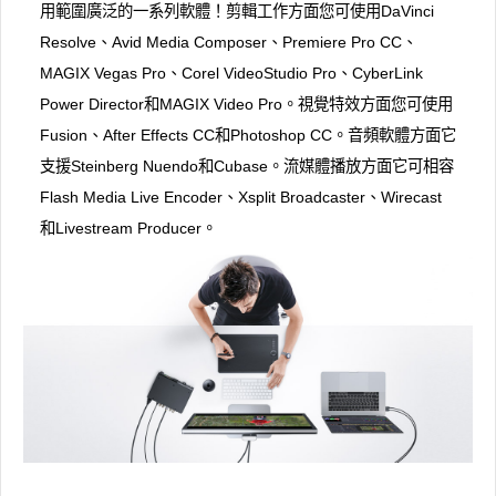
用範圍廣泛的一系列軟體！剪輯工作方面您可使用DaVinci
Resolve、Avid Media Composer、Premiere Pro CC、
MAGIX Vegas Pro、Corel VideoStudio Pro、CyberLink
Power Director和MAGIX Video Pro。視覺特效方面您可使用
Fusion、After Effects CC和Photoshop CC。音頻軟體方面它
支援Steinberg Nuendo和Cubase。流媒體播放方面它可相容
Flash Media Live Encoder、Xsplit Broadcaster、Wirecast
和Livestream Producer。