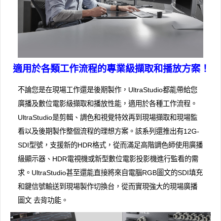
適用於各類工作流程的專業級擷取和播放方案！
不論您是在現場工作還是後期製作，UltraStudio都能帶給您
廣播及數位電影級擷取和播放性能，適用於各種工作流程。
UltraStudio是剪輯、調色和視覺特效再到現場擷取和現場監
看以及後期製作整個流程的理想方案。該系列還推出有12G-
SDI型號，支援新的HDR格式，從而滿足高階調色師使用廣播
級顯示器、HDR電視機或新型數位電影投影機進行監看的需
求。UltraStudio甚至還能直接將來自電腦RGB圖文的SDI填充
和鍵信號輸送到現場製作切換台，從而實現強大的現場廣播
圖文 去背功能。