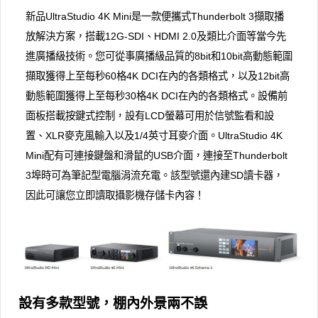
新品UltraStudio 4K Mini是一款便攜式Thunderbolt 3擷取播
放解決方案，搭載12G-SDI、HDMI 2.0及類比介面等當今先
進廣播級技術。您可從事廣播級品質的8bit和10bit高動態範圍
擷取獲得上至每秒60格4K DCI在內的各類格式，以及12bit高
動態範圍獲得上至每秒30格4K DCI在內的各類格式。設備前
面板搭載按鍵式控制，設有LCD螢幕可用於信號監看和設
置、XLR麥克風輸入以及1/4英寸耳麥介面。UltraStudio 4K
Mini配有可連接鍵盤和滑鼠的USB介面，連接至Thunderbolt
3埠時可為筆記型電腦涓流充電。該型號還內建SD讀卡器，
因此可讓您立即讀取攝影機存儲卡內容！
設有多款型號，棚內外景兩不誤