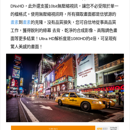
DNxHD，此外還支援10bit無壓縮視訊，讓您不必受限於單一
的檔格式。使用無壓縮視訊時，所有擷取畫面都是信號源的
畫素
到
畫素
的克隆，沒有品質損失，您可自信地從事高品質
工作，獲得銳利的綠幕 去背、乾淨的合成影像、高階調色畫
面等更多結果！Ultra HD解析度是1080HD的4倍，可呈現有
驚人美感的畫面！