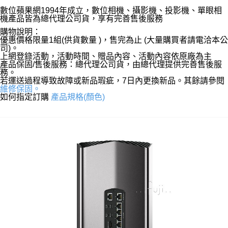
數位蘋果網1994年成立，數位相機、攝影機、投影機、單眼相
機產品皆為總代理公司貨，享有完善售後服務
購物說明：
優惠價格限量1組(供貨數量 )，售完為止 (大量購買者請電洽本公
司)。
上網登錄活動，活動時間、贈品內容、活動內容依原廠為主
產品保固/售後服務：總代理公司貨，由總代理提供完善售後服
務。
若運送過程導致故障或新品瑕疵，7日內更換新品。其餘請參閱
維修保固。
如何指定訂購
產品規格(顏色)