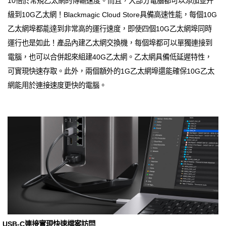
10倍於常規乙太網的傳輸速度。而且，大部分電腦都可以添加並升
級到10G乙太網！Blackmagic Cloud Store具備高速性能，每個10G
乙太網埠都能達到非常高的運行速度，即使四個10G乙太網埠同時
運行也是如此！產品內建乙太網交換機，每個埠都可以單獨連接到
電腦，也可以合併起來組建40G乙太網。乙太網具備低延遲特性，
可實現快速存取。此外，兩個額外的1G乙太網埠還能確保10G乙太
網能用於連接速度更快的電腦。
USB-C連接實現快速檔案訪問