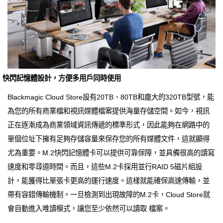
快閃記憶體設計，方便多用戶同時使用
Blackmagic Cloud Store設有20TB、80TB和龐大的320TB型號，能
為您的所有商業檔和視訊媒體檔案提供海量存儲空間。如今，視訊
正在逐漸成為商業領域資訊傳遞的標準形式，因此能夠在網路中的
單個位址下擁有足夠存儲容量來保存您的所有媒體文件，這就顯得
尤為重要。M.2快閃記憶體卡可以提供可靠保障，並具備很高的讀寫
速度和零尋道時間。而且，這些M.2卡採用並行RAID 5磁片組設
計，能獲得比單張卡更高的運行速度。這樣就能確保高速傳輸，並
帶有容錯傳輸機制。一旦檢測到出現故障的M.2卡，Cloud Store就
會自動進入唯讀模式，讓您至少依然可以讀取 檔案。