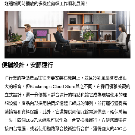
媒體檔同時播放的多機位剪輯工作順利展開！
便攜設計，安靜運行
IT行業的存儲產品往往需要安裝在機架上，並且冷卻風扇會發出很
大的噪音，但Blackmagic Cloud Store與之不同，它採用優雅美觀的
立式設計，還十分便攜。靜音運行的特點也讓它成為現場使用的理
想設備。產品內部採用快閃記憶體卡組成的陣列，並行運行獲得高
速讀寫和資料保護。此外，它還提供兩個冗餘電源供應，確保萬無
一失！四個10G乙太網埠可以作為一台交換機運行，方便您單獨連
接四台電腦，或者使用鏈路聚合技術進行合併，獲得龐大的40G乙