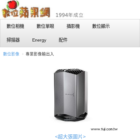
數位相機
數位單眼
攝影機
數位顯示
掃描器
Energy
配件
數位影像
專業影像輸出入
<超大張圖片>