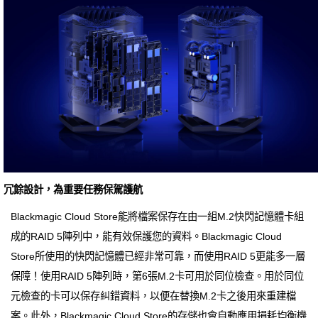
冗餘設計，為重要任務保駕護航
Blackmagic Cloud Store能將檔案保存在由一組M.2快閃記憶體卡組
成的RAID 5陣列中，能有效保護您的資料。Blackmagic Cloud
Store所使用的快閃記憶體已經非常可靠，而使用RAID 5更能多一層
保障！使用RAID 5陣列時，第6張M.2卡可用於同位檢查。用於同位
元檢查的卡可以保存糾錯資料，以便在替換M.2卡之後用來重建檔
案。此外，Blackmagic Cloud Store的存儲也會自動應用損耗均衡機