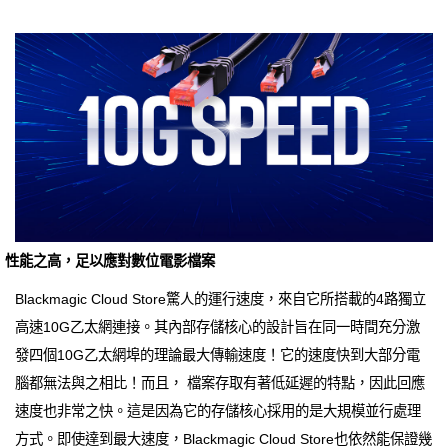
性能之高，足以應對數位電影檔案
Blackmagic Cloud Store驚人的運行速度，來自它所搭載的4路獨立
高速10G乙太網連接。其內部存儲核心的設計旨在同一時間充分激
發四個10G乙太網埠的理論最大傳輸速度！它的速度快到大部分電
腦都無法與之相比！而且， 檔案存取有著低延遲的特點，因此回應
速度也非常之快。這是因為它的存儲核心採用的是大規模並行處理
方式。即使達到最大速度，Blackmagic Cloud Store也依然能保證幾