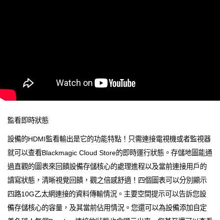
監看即時狀態
設備的HDMI監看輸出是它的功能特點！只需連接電視機或者監視器
就可以查看Blackmagic Cloud Store的即時運行狀態。存儲地圖能通
過直觀的圖表來回饋設備存儲核心的處理進程以及當前連接用戶的
讀寫狀態，清晰視覺回饋，觀之倍感舒適！四個圖表可以分別顯示
四路10G乙太網連接的資料傳輸情況。主要空間提示可以告訴您設
備存儲核心的容量，及其當前佔用情況。您還可以為設備添加自定