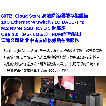
80TB Cloud Store 高速網路/雲端存儲設備
10G Ethernet *4 Switch / 1G BASE-T *2
M.2 NVMe SSD RAID 5 超高速
USB 3.0（Max 5Gb/s） HDMI監看輸出
富銘公司貨 北中皆有維修據點在地服務
Blackmagic Cloud Store是一款高速、大容量網路硬碟，它專為處理
好萊塢電影長片所使用的大型媒體檔所打造。這款產品的設計採用
先進的快閃記憶體技術，能輕鬆應對大量用戶同時存取的情況，而
且設置起來也非常簡單！ 介面 10G乙太網埠