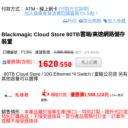
付款方式： ATM、線上刷卡
(付款方式說明)
加入蘋果會員消費回饋最高3% S點！
列印
提出問題
加入收藏
Blackmagic Cloud Store 80TB雲端/高速網路儲存
裝置
訂購編號：P1366 建議售價：
2,000,000元
(省下：379,450元)
優惠價(含稅)：
80TB Cloud Store / 10G Ethernet *4 Switch / 富銘公司貨 另有
其他容量可以選擇
優惠價1,588,124元
轉帳付款
(-2%+免手
續費)
銷售情形：
本產品屬於接單生產(進口)、特別訂製、國外代訂或
特別訂購商品，不接受退換貨，部分產品需預付訂金，訂單完
成概不接受退換貨