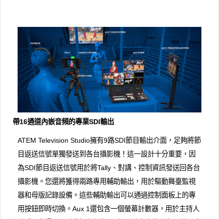
帶16通道內嵌音頻的專業SDI輸出
ATEM Television Studio擁有9路SDI節目輸出介面，足夠將節
目返送信號單獨發送到各台攝影機！這一設計十分重要，因
為SDI節目返送信號用於將Tally、對講、控制資訊發送回各台
攝影機。您還將獲得兩路專用輔助輸出，用於驅動舞臺監視
器和母版記錄設備。這些輔助輸出可以通過控制面板上的專
用按鈕即時切換。Aux 1還包含一個螢幕計數器，用於主持人