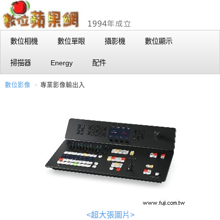
數位相機
數位單眼
攝影機
數位顯示
掃描器
Energy
配件
數位影像
專業影像輸出入
<超大張圖片>