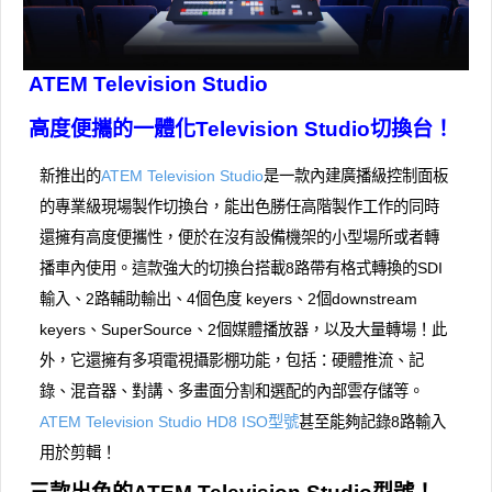
ATEM Television Studio
高度便攜的一體化Television Studio切換台！
新推出的
ATEM Television Studio
是一款內建廣播級控制面板
的專業級現場製作切換台，能出色勝任高階製作工作的同時
還擁有高度便攜性，便於在沒有設備機架的小型場所或者轉
播車內使用。這款強大的切換台搭載8路帶有格式轉換的SDI
輸入、2路輔助輸出、4個色度 keyers、2個downstream
keyers、SuperSource、2個媒體播放器，以及大量轉場！此
外，它還擁有多項電視攝影棚功能，包括：硬體推流、記
錄、混音器、對講、多畫面分割和選配的內部雲存儲等。
ATEM Television Studio HD8 ISO型號
甚至能夠記錄8路輸入
用於剪輯！