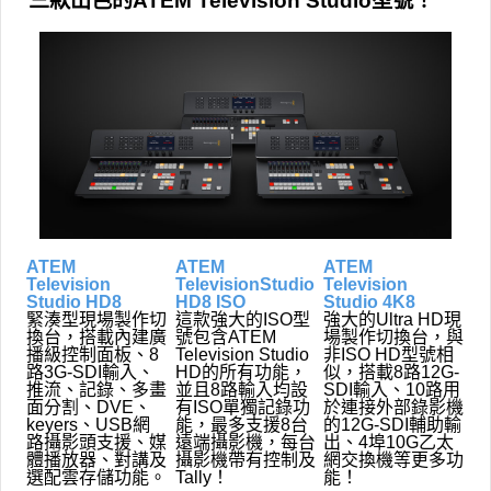
三款出色的ATEM Television Studio型號！
ATEM
ATEM
ATEM
Television
TelevisionStudio
Television
Studio HD8
HD8 ISO
Studio 4K8
緊湊型現場製作切
這款強大的ISO型
強大的Ultra HD現
換台，搭載內建廣
號包含ATEM
場製作切換台，與
播級控制面板、8
Television Studio
非ISO HD型號相
路3G-SDI輸入、
HD的所有功能，
似，搭載8路12G-
推流、記錄、多畫
並且8路輸入均設
SDI輸入、10路用
面分割、DVE、
有ISO單獨記錄功
於連接外部錄影機
keyers、USB網
能，最多支援8台
的12G-SDI輔助輸
路攝影頭支援、媒
遠端攝影機，每台
出、4埠10G乙太
體播放器、對講及
攝影機帶有控制及
網交換機等更多功
選配雲存儲功能。
Tally！
能！