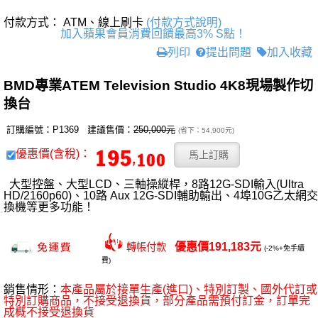
付款方式： ATM、線上刷卡
(付款方式說明)
加入蘋果會員消費回饋最高3% S點！
列印
提出問題
加入收藏
BMD專業ATEM Television Studio 4K8現場製作切
換台
訂購編號：P1369 建議售價：
250,000元
(省下：54,900元)
優惠價(含稅)：
大型控盤、大型LCD、三軸操縱桿，8路12G-SDI輸入(Ultra
HD/2160p60)、10路 Aux 12G-SDI輔助輸出、4埠10G乙太網交
換機等更多功能！
優惠價191,183元
轉帳付款
(-2%+免手續
費)
銷售情形：
本產品屬於接單生產(進口)、特別訂製、國外代訂或
特別訂購商品，不接受退換貨，部分產品需預付訂金，訂單完
成概不接受退換貨