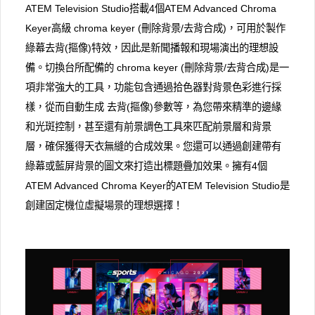
ATEM Television Studio搭載4個ATEM Advanced Chroma
Keyer高級 chroma keyer (刪除背景/去背合成)，可用於製作
綠幕去背(摳像)特效，因此是新聞播報和現場演出的理想設
備。切換台所配備的 chroma keyer (刪除背景/去背合成)是一
項非常強大的工具，功能包含通過拾色器對背景色彩進行採
樣，從而自動生成 去背(摳像)參數等，為您帶來精準的邊緣
和光斑控制，甚至還有前景調色工具來匹配前景層和背景
層，確保獲得天衣無縫的合成效果。您還可以通過創建帶有
綠幕或藍屏背景的圖文來打造出標題疊加效果。擁有4個
ATEM Advanced Chroma Keyer的ATEM Television Studio是
創建固定機位虛擬場景的理想選擇！