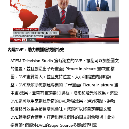
內建DVE，助力廣播級視訊特效
ATEM Television Studio 擁有獨立的DVE，讓您可以調整圖文
的位置，並且創造出子母畫面( Picture in picture 畫中畫)構
圖。DVE畫質驚人，並且支持位置、大小和縮放的即時調
整。DVE能幫助您創建專業的 子母畫面( Picture in picture 畫
中畫)效果，並帶有自定義3D邊框、陰影和燈光等效果。這些
DVE還可以用來創建新奇的DVE轉場效果，通過擠壓、翻轉
和推移等效果為節目增添趣味。您還可以將自定義圖文和
DVE轉場結合使用，打造出極具個性的圖文劃像轉場！此外
還有帶4個額外DVE的SuperSource多層處理引擎！