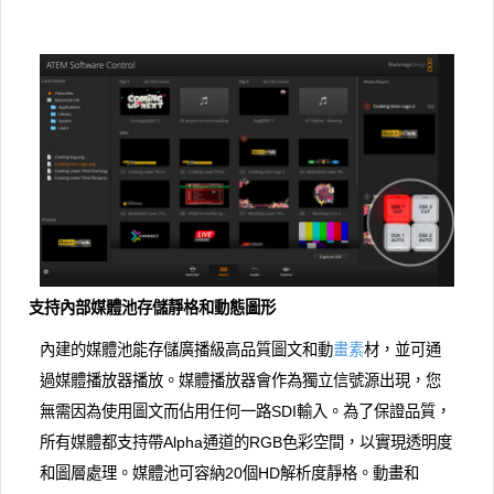
支持內部媒體池存儲靜格和動態圖形
內建的媒體池能存儲廣播級高品質圖文和動
畫素
材，並可通
過媒體播放器播放。媒體播放器會作為獨立信號源出現，您
無需因為使用圖文而佔用任何一路SDI輸入。為了保證品質，
所有媒體都支持帶Alpha通道的RGB色彩空間，以實現透明度
和圖層處理。媒體池可容納20個HD解析度靜格。動畫和