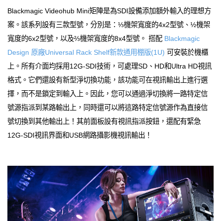
Blackmagic Videohub Mini矩陣是為SDI設備添加額外輸入的理想方
案。該系列設有三款型號，分別是：⅓機架寬度的4x2型號、½機架
寬度的6x2型號，以及⅔機架寬度的8x4型號。 搭配
Blackmagic
Design 原廠Universal Rack Shelf新款通用棚版(1U)
可安裝於機櫃
上。所有介面均採用12G-SDI技術，可處理SD、HD和Ultra HD視訊
格式。它們還設有新型淨切換功能，該功能可在視訊輸出上進行選
擇，而不是鎖定到輸入上。因此，您可以通過淨切換將一路特定信
號源指派到某路輸出上，同時還可以將這路特定信號源作為直接信
號切換到其他輸出上！其前面板設有視訊指派按鈕，還配有緊急
12G-SDI視訊界面和USB網路攝影機視訊輸出！