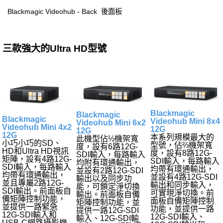
Blackmagic Videohub - Back 後面板
三款強大的Ultra HD型號
Blackmagic
Blackmagic
Blackmagic
Videohub Mini 8x4
Videohub Mini 6x2
Videohub Mini 4x2
12G
12G
12G
本系列規模最大的
此機型佔½機架寬
小巧小巧的SD、
型號，佔⅔機架寬
度，設有6路12G-
HD和Ultra HD視訊
度，設有8路12G-
SDI輸入，每路輸入
矩陣，設有4路12G-
SDI輸入，每路輸入
均附有環通輸出，
SDI輸入，每路輸入
均帶有環通輸出，
並設有2路12G-SDI
均帶有環通輸出，
並設有4路12G-SDI
輸出以及同步功
並且專屬2路12G-
輸出和同步輸入，
能，可鎖定淨切換
SDI輸出。前面板自
可實現淨切換。前
輸出。前面板自備
備矩陣控制功能，
面板自備矩陣控制
矩陣控制功能，並
並提供一路緊急
功能，並提供一路
提供一路12G-SDI
12G-SDI輸入和
12G-SDI輸入、
輸入、12G-SDI輸
USB-C網路攝影機