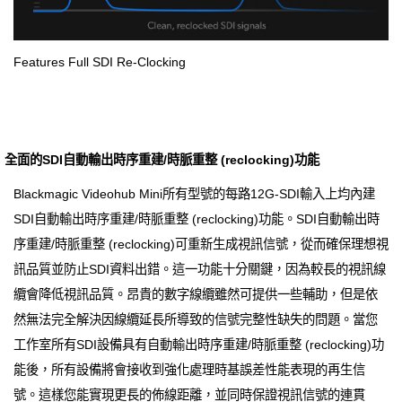
Features Full SDI Re-Clocking
全面的SDI自動輸出時序重建/時脈重整 (reclocking)功能
Blackmagic Videohub Mini所有型號的每路12G-SDI輸入上均內建
SDI自動輸出時序重建/時脈重整 (reclocking)功能。SDI自動輸出時
序重建/時脈重整 (reclocking)可重新生成視訊信號，從而確保理想視
訊品質並防止SDI資料出錯。這一功能十分關鍵，因為較長的視訊線
纜會降低視訊品質。昂貴的數字線纜雖然可提供一些輔助，但是依
然無法完全解決因線纜延長所導致的信號完整性缺失的問題。當您
工作室所有SDI設備具有自動輸出時序重建/時脈重整 (reclocking)功
能後，所有設備將會接收到強化處理時基誤差性能表現的再生信
號。這樣您能實現更長的佈線距離，並同時保證視訊信號的連貫