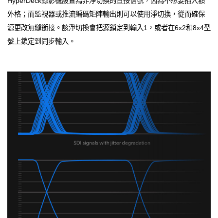
HyperDeck錄影機設置為非淨切換的直接信號，因為不想要插入額
外格；而監視器或推流編碼矩陣輸出則可以使用淨切換，從而確保
源更改無縫銜接。該淨切換會把源鎖定到輸入1，或者在6x2和8x4型
號上鎖定到同步輸入。