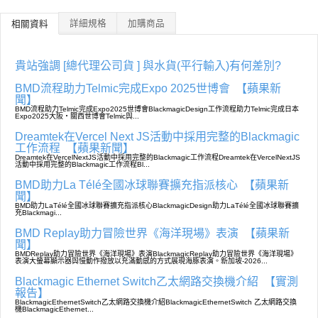
詳細規格
加購商品
相關資料
貴站強調 [總代理公司貨 ] 與水貨(平行輸入)有何差別?
BMD流程助力Telmic完成Expo 2025世博會
【蘋果新
聞】
BMD流程助力Telmic完成Expo2025世博會BlackmagicDesign工作流程助力Telmic完成日本
Expo2025大阪・關西世博會Telmic與...
Dreamtek在Vercel Next JS活動中採用完整的Blackmagic
工作流程
【蘋果新聞】
Dreamtek在VercelNextJS活動中採用完整的Blackmagic工作流程Dreamtek在VercelNextJS
活動中採用完整的Blackmagic工作流程Bl...
BMD助力La Télé全國冰球聯賽擴充指派核心
【蘋果新
聞】
BMD助力LaTélé全國冰球聯賽擴充指派核心BlackmagicDesign助力LaTélé全國冰球聯賽擴
充Blackmagi...
BMD Replay助力冒險世界《海洋現場》表演
【蘋果新
聞】
BMDReplay助力冒險世界《海洋現場》表演BlackmagicReplay助力冒險世界《海洋現場》
表演大螢幕顯示器與慢動作撥放以充滿動感的方式展現海豚表演。新加坡-2026...
Blackmagic Ethernet Switch乙太網路交換機介紹
【實測
報告】
BlackmagicEthernetSwitch乙太網路交換機介紹BlackmagicEthernetSwitch 乙太網路交換
機BlackmagicEthernet...