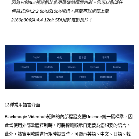
因為它與8bit視訊相比能更準確地還原色彩。您可以指派任
何格式的4:2:2 8bit或10bit視訊，甚至可以處理上至
2160p30的4:4:4 12bit SDI用於電影長片！
13種常用語言介面
Blackmagic Videohub矩陣的內部標籤支援Unicode統一碼標準，因
此當使用外部軟體控制時，可將標籤顯示自定義為您想要的語言。
此外，該實用軟體進行矩陣設置時，可顯示英語、中文、日語、韓