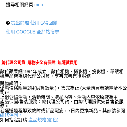
搜尋相關網頁
more...
提出問題 使用心得回饋
使用 GOOGLE 全網站搜尋
總代理公司貨 購物安全有保障 無隱藏費用
數位蘋果網1994年成立，數位相機、攝影機、投影機、單眼相
機產品皆為總代理公司貨，享有完善售後服務
購物說明：
優惠價格限量2組(供貨數量 )，售完為止 (大量購買者請電洽本公
司)。
上網登錄活動，活動時間、贈品內容、活動內容依原廠為主
產品保固/售後服務：總代理公司貨，由總代理提供完善售後服
務。
若運送過程導致故障或新品瑕疵，7日內更換新品。其餘請參閱
維修保固。
如何指定訂購
產品規格(顏色)