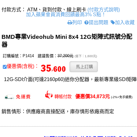
付款方式： ATM、貨到付款、線上刷卡
(付款方式說明)
加入蘋果會員消費回饋最高3% S點！
列印
提出問題
加入收藏
BMD專業Videohub Mini 8x4 12G矩陣式訊號分配
器
訂購編號：P1414 建議售價：
37,200元
(省下：1,600元)
優惠價(含稅)：
12G-SDI介面(可達2160p60)迷你分配器，最新專業級SDI矩陣
優惠價34,873元
轉帳付款
(-2%+免手續費)
銷售情形：供應廠商直接配送，庫存情形依廠商而定