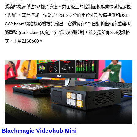
緊湊的機身僅占2/3機架寬度。前面板上的控制面板能夠快速指派視
訊界面，甚至搭載一個緊急12G-SDI介面用於外部設備指派和USB-
CWebcam網路攝影機視訊輸出。它還擁有SDI自動輸出時序重建/時
脈重整 (reclocking)功能，外部乙太網控制，並支援所有SDI視訊格
式，上至2160p60。
Blackmagic Videohub Mini