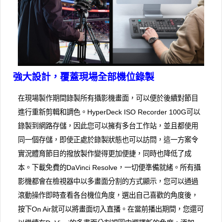
強大設計，覆蓋現場全部機位錄製
在現場製作期間錄製所有攝影機畫面，可以便於後續對節目
進行重新剪輯和調色。HyperDeck ISO Recorder 100G可以
錄製到網路存儲，因此您可以擁有多台工作站，並且都使用
同一個存儲，即使正處於錄製狀態也可以訪問，這一方案令
實況體育節目的撥放製作變得更加便捷，同時也降低了成
本。下載免費的DaVinci Resolve，一切便準備就緒。所有攝
影機都會在檢視器中以多畫面分割的方式顯示，您可以通過
滾動操作即時查看各台機位角度，選出自己喜歡的角度後，
按下On Air就可以將畫面切入直播。在當前播出期間，您還可