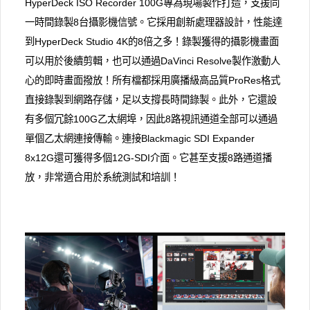
HyperDeck ISO Recorder 100G專為現場製作打造，支援同
一時間錄製8台攝影機信號。它採用創新處理器設計，性能達
到HyperDeck Studio 4K的8倍之多！錄製獲得的攝影機畫面
可以用於後續剪輯，也可以通過DaVinci Resolve製作激動人
心的即時畫面撥放！所有檔都採用廣播級高品質ProRes格式
直接錄製到網路存儲，足以支撐長時間錄製。此外，它還設
有多個冗餘100G乙太網埠，因此8路視訊通道全部可以通過
單個乙太網連接傳輸。連接Blackmagic SDI Expander
8x12G還可獲得多個12G-SDI介面。它甚至支援8路通道播
放，非常適合用於系統測試和培訓！