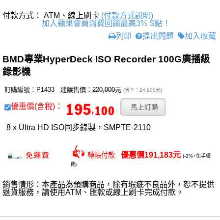
付款方式： ATM、線上刷卡
(付款方式說明)
加入蘋果會員消費回饋最高3% S點！
列印
提出問題
加入收藏
BMD專業HyperDeck ISO Recorder 100G廣播級
錄影機
訂購編號：P1433 建議售價：
220,000元
(省下：24,900元)
優惠價(含稅)：
8 x Ultra HD ISO同步錄製，SMPTE-2110
優惠價191,183元
轉帳付款
(-2%+免手續
費)
銷售情形：本產品為預購商品，除有瑕疵不良品外，恕不提供
退貨服務，請使用ATM、匯款或線上刷卡完成付款。