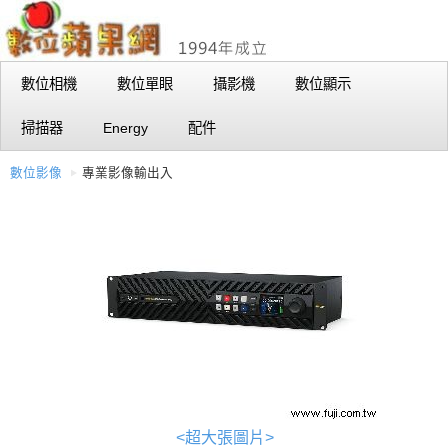
數位相機
數位單眼
攝影機
數位顯示
掃描器
Energy
配件
數位影像
專業影像輸出入
<超大張圖片>