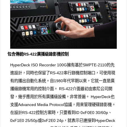
包含傳統RS-422廣播級錄影機控制
HyperDeck ISO Recorder 100G擁有基於SMPTE-2110的先
進設計，同時也保留了RS-422串行錄機控制端口，可使用現
有的播出自動化系統。自1980年代早期以來，它就一直是廣
播級錄機常用的控制介面。 RS-422介面最初由索尼公司開
發，幾乎應用於所有廣播級設備，非常普遍。 HyperDeck也
支援Advanced Media Protocol協議，用來管理硬碟錄影機。
在設計RS-422控制方案時，只要看到ID 0xF0E0 30/60p、
0xF1E0 25/50p或0xF2E0 24p，就表示已連接到HyperDeck