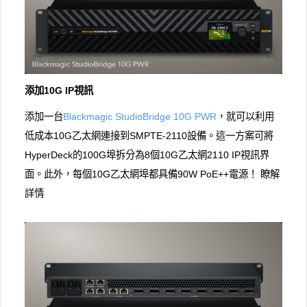
添加10G IP視訊
添加一台
Blackmagic StudioBridge 10G PWR
，就可以利用
低成本10G乙太網連接到SMPTE-2110設備。這一方案可將
HyperDeck的100G埠拆分為8個10G乙太網2110 IP視訊界
面。此外，每個10G乙太網埠都具備90W PoE++電源！ 瞭解
詳情