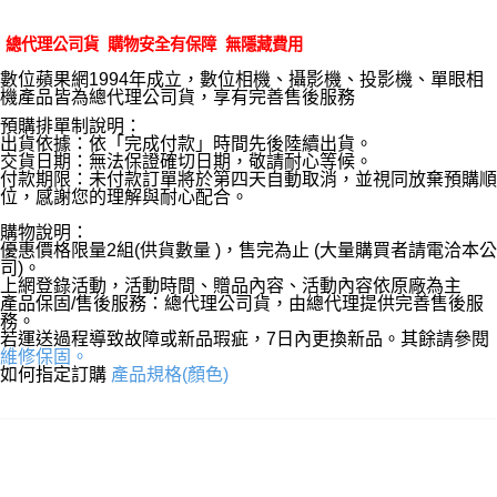
總代理公司貨 購物安全有保障 無隱藏費用
數位蘋果網1994年成立，數位相機、攝影機、投影機、單眼相
機產品皆為總代理公司貨，享有完善售後服務
預購排單制說明：
出貨依據：依「完成付款」時間先後陸續出貨。
交貨日期：無法保證確切日期，敬請耐心等候。
付款期限：未付款訂單將於第四天自動取消，並視同放棄預購順
位，感謝您的理解與耐心配合。
購物說明：
優惠價格限量2組(供貨數量 )，售完為止 (大量購買者請電洽本公
司)。
上網登錄活動，活動時間、贈品內容、活動內容依原廠為主
產品保固/售後服務：總代理公司貨，由總代理提供完善售後服
務。
若運送過程導致故障或新品瑕疵，7日內更換新品。其餘請參閱
維修保固。
如何指定訂購
產品規格(顏色)