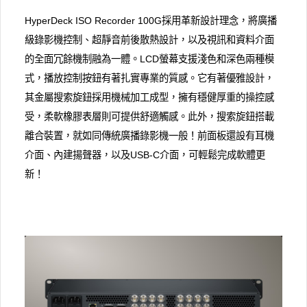
HyperDeck ISO Recorder 100G採用革新設計理念，將廣播
級錄影機控制、超靜音前後散熱設計，以及視訊和資料介面
的全面冗餘機制融為一體。LCD螢幕支援淺色和深色兩種模
式，播放控制按鈕有著扎實專業的質感。它有著優雅設計，
其金屬搜索旋鈕採用機械加工成型，擁有穩健厚重的操控感
受，柔軟橡膠表層則可提供舒適觸感。此外，搜索旋鈕搭載
離合裝置，就如同傳統廣播錄影機一般！前面板還設有耳機
介面、內建揚聲器，以及USB-C介面，可輕鬆完成軟體更
新！