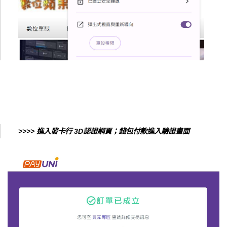
>>>> 進入發卡行 3D認證網頁；錢包付款進入驗證畫面