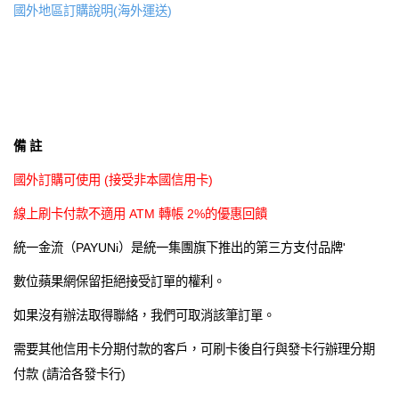
國外地區訂購說明(海外運送)
備 註
國外訂購可使用 (接受非本國信用卡)
線上刷卡付款
不適用
ATM 轉帳 2%的優惠回饋
統一金流（PAYUNi）是統一集團旗下推出的第三方支付品牌'
數位蘋果網保留拒絕接受訂單的權利。
如果沒有辦法取得聯絡，我們可取消該筆訂單。
需要其他信用卡分期付款的客戶，可刷卡後自行與發卡行辦理分期
付款 (請洽各發卡行)