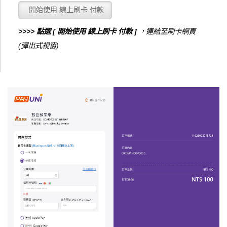
>>>> 點選 [ 開始使用 線上刷卡 付款 ]
，連結至刷卡網頁
(彈出式視窗)