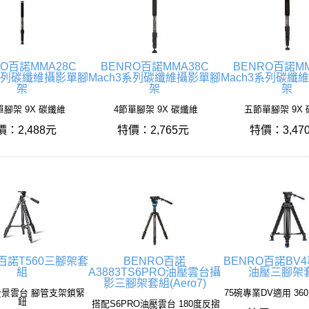
RO百諾MMA28C
BENRO百諾MMA38C
BENRO百諾MM
3系列碳纖維攝影單腳
Mach3系列碳纖維攝影單腳
Mach3系列碳纖
架
架
架
單腳架 9X 碳纖維
4節單腳架 9X 碳纖維
五節單腳架 9X
價：2,488元
特價：2,765元
特價：3,47
O百諾T560三腳架套
BENRO百諾
BENRO百諾BV
組
A3883TS6PRO油壓雲台攝
油壓三腳架
影三腳架套組(Aero7)
全景雲台 腳管支架鎖緊
75碗專業DV適用 36
鈕
搭配S6PRO油壓雲台 180度反摺