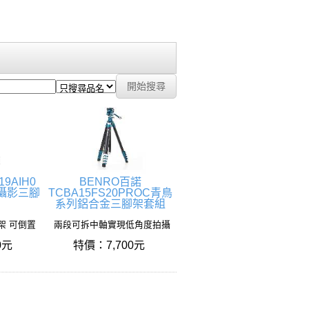
9AIH0
BENRO百諾
式攝影三腳
TCBA15FS20PROC青鳥
系列鋁合金三腳架套組
架 可倒置
兩段可拆中軸實現低角度拍攝
0元
特價：7,700元