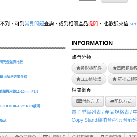
不到，可到
常見問題
查詢，或到相關產品
提問
， 也歡迎來信
ser
INFORMATION
熱門分類
S 環形閃光燈差異比較
投影機配件
單眼相機
型擷取與輸出解決方案介紹
LED植物燈
壁掛式銀
相關網頁
機用鏡12-20mm F2.8
付款方式
配送方式
.8 Di III-A VC RXD鏡頭
電子型錄列表 / 產品規格表 /
Copy Stand翻拍台/拷貝台/
/O新品