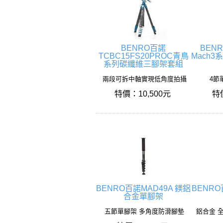
BENRO百諾
BEN
TCBC15FS20PROC青鳥
Mach
系列碳纖維三腳架套組
兩段可拆中軸實現低角度拍攝
4節
特價：10,500元
特
BENRO百諾MAD49A 鎂鋁
BENR
合金單腳架
五節單腳架 多角度防滑腳墊
鋁合金 