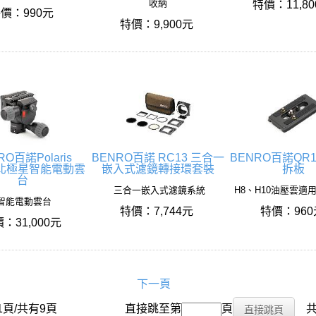
收納
特價：11,8
價：990元
特價：9,900元
RO百諾Polaris
BENRO百諾 RC13 三合一
BENRO百諾QR
3北極星智能電動雲
嵌入式濾鏡轉接環套裝
拆板
台
三合一嵌入式濾鏡系統
H8、H10油壓雲適
智能電動雲台
特價：7,744元
特價：96
：31,000元
下一頁
1頁/共有9頁
搜尋名稱：
直接跳至第
頁
共有