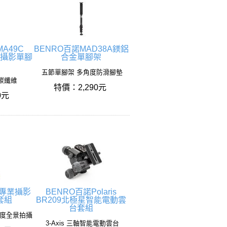
A49C
BENRO百諾MAD38A鎂鋁
維攝影單腳
合金單腳架
五節單腳架 多角度防滑腳墊
 碳纖維
特價：2,290元
0元
4專業攝影
BENRO百諾Polaris
套組
BR209北極星智能電動雲
台套組
0度全景拍攝
3-Axis 三軸智能電動雲台