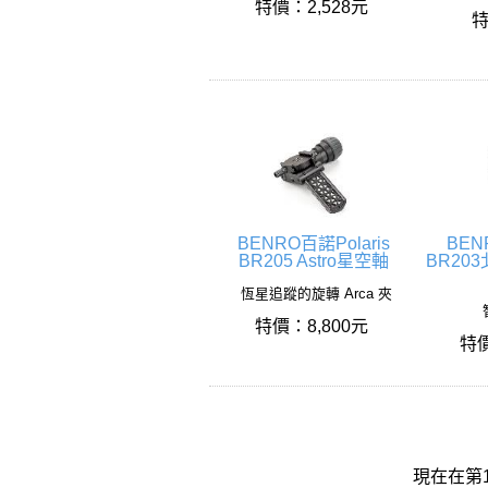
特價：2,528元
特
BENRO百諾Polaris
BEN
BR205 Astro星空軸
BR20
恆星追蹤的旋轉 Arca 夾
特價：8,800元
特價
現在在第