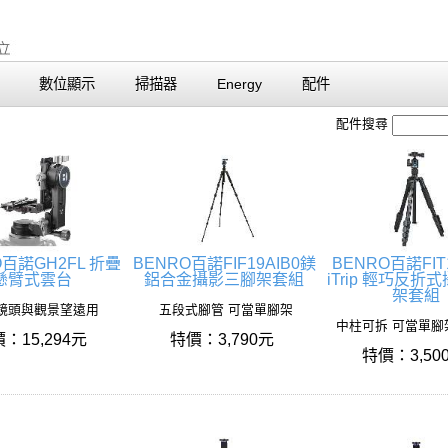
數位顯示
掃描器
Energy
配件
配件搜尋
O百諾GH2FL 折疊
BENRO百諾FIF19AIB0鎂
BENRO百諾FIT1
懸臂式雲台
鋁合金攝影三腳架套組
iTrip 輕巧反折
架套組
鏡頭與觀景望遠用
五段式腳管 可當單腳架
中柱可拆 可當單腳
：15,294元
特價：3,790元
特價：3,50