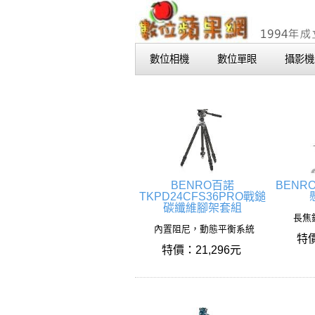
數位相機
數位單眼
攝影機
BENRO百諾
BENR
TKPD24CFS36PRO戰鎚
碳纖維腳架套組
長焦
內置阻尼，動態平衡系統
特價
特價：21,296元