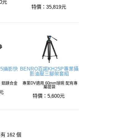
00元
特價：35,819元
15攝影快
BENRO百諾KH25P專業攝
影油壓三腳架套組
用 鋁鎂合金
專業DV適用 60mm球碗 配有專
屬提袋
0元
特價：5,600元
 162 個