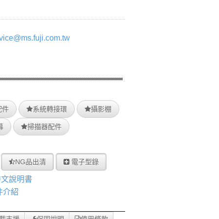
vice@ms.fuji.com.tw
配件
系統轉接環
攝影棚
幕
掃描器配件
NG品出清
電子型錄
 中文說明書
配件介紹