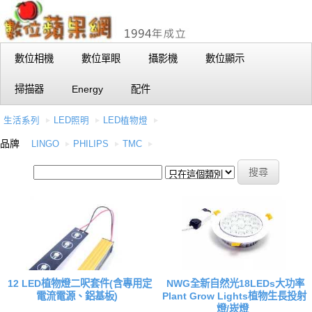
數位相機
數位單眼
攝影機
數位顯示
掃描器
Energy
配件
生活系列
LED照明
LED植物燈
品牌
LINGO
PHILIPS
TMC
12 LED植物燈二呎套件(含專用定
NWG全新自然光18LEDs大功率
電流電源、鋁基板)
Plant Grow Lights植物生長投射
燈/崁燈