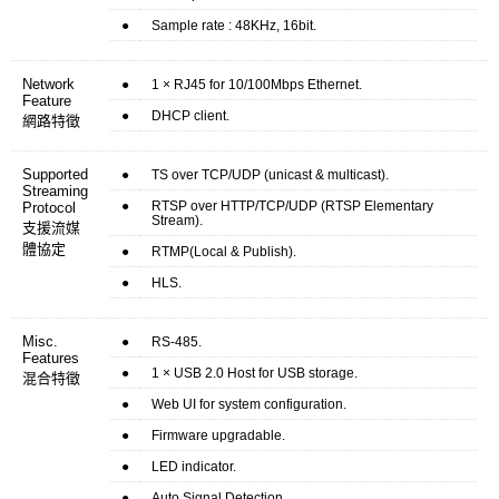
●
Sample rate : 48KHz, 16bit.
Network
●
1 × RJ45 for 10/100Mbps Ethernet.
Feature
●
DHCP client.
網路特徵
Supported
●
TS over TCP/UDP (unicast & multicast).
Streaming
●
RTSP over HTTP/TCP/UDP (RTSP Elementary
Protocol
Stream).
支援流媒
體協定
●
RTMP(Local & Publish).
●
HLS.
Misc.
●
RS-485.
Features
●
1 × USB 2.0 Host for USB storage.
混合特徵
●
Web UI for system configuration.
●
Firmware upgradable.
●
LED indicator.
●
Auto Signal Detection.