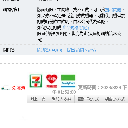
購物須知
版面有限，在網路上找不到的，可直接
提出問題
，
如果妳不確定是否適用妳的機器，可將使用機型於
訂購時備註中註明，由本公司代為確認。
如何指定訂購
產品規格(顏色)
限量供應5(組/個)，售完為止(大量訂購請洽本公
司)
問與答
問與答FAQ(3)
提出 詢問、評價
更新時間：2023/3/29 下
午 01:52:00
上一頁
加入收藏
付款方式
配送方式