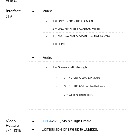
影模式
Interface
●
Video
介面
›
1 × BNC for 3G / HD / SD-SDI
›
3 × BNC for YPbPr /CVBS/S-Video
›
1 × DVI-I for DVI-D /HDMI and DVI-A/ VGA
›
1 × HDMI
●
Audio
›
1 × Stereo audio through.
‧
1 × RCA for Analog L/R audio.
‧
SDI/HDMI/DVI-D embedded audio.
‧
1 × 3.5 mm phone jack.
Video
●
H.264
/AVC , Main / High Profile.
Feature
●
Configurable bit rate up to 10Mbps.
視訊特徵