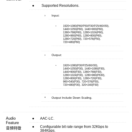
●
Supported Resolutions.
›
Input:
‧
1920×1080(P60/P50/P30/P25/i60/i50),
1440×1050(P60), 1440×900(P60),
1360×768(P60), 1280×1024(P60),
1280×960(P60), 1280×800(P60),
1280×720(P60), 720×576(P50),
720×480(P60)
›
Output:
‧
1920×1080(P30/P25/i60/i50),
1440×1050(P30), 1440×1080(P30),
1440×900(P30), 1360×768(P30),
1280×1024(P30), 1280×960(P630),
1280×800(P30), 1280×720(P30),
960×540(P30), 720×576(P50),
720×480(P30), 320×240(P30)
*
Output Include Down Scaling.
Audio
●
AAC-LC.
Feature
●
Configurable bit rate range from 32Kbps to
音頻特徵
384Kbps.