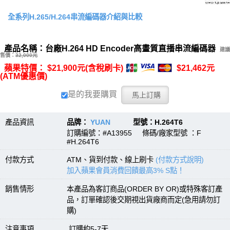
全系列H.265/H.264串流編碼器介紹與比較
產品名稱：台廠H.264 HD Encoder高畫質直播串流編碼器
建議
售價：
32,000元
蘋果特價： $21,900元(含稅刷卡)
$21,462元
(ATM優惠價)
是的我要購買
產品資訊
品牌：
YUAN
型號：H.264T6
訂購編號：#A13955 條碼/廠家型號 ：F
#H.264T6
付款方式
ATM、貨到付款、線上刷卡
(付款方式說明)
加入蘋果會員消費回饋最高3% S點！
銷售情形
本產品為客訂商品(ORDER BY OR)或特殊客訂產
品，訂單確認後交期視出貨廠商而定(急用請勿訂
購)
注意事項
訂購約5-7天