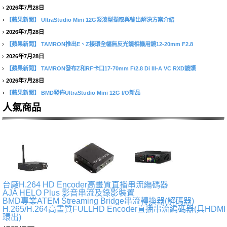
2026年7月28日
【蘋果新聞】
UltraStudio Mini 12G緊湊型擷取與輸出解決方案介紹
2026年7月28日
【蘋果新聞】
TAMRON推出E、Z接環全幅無反光鏡相機用鏡12-20mm F2.8
2026年7月28日
【蘋果新聞】
TAMRON發布Z和RF卡口17-70mm F/2.8 Di III-A VC RXD鏡頭
2026年7月28日
【蘋果新聞】
BMD發佈UltraStudio Mini 12G I/O新品
人氣商品
台廠H.264 HD Encoder高畫質直播串流編碼器
AJA HELO Plus 影音串流及錄影裝置
BMD專業ATEM Streaming Bridge串流轉換器(解碼器)
H.265/H.264高畫質FULLHD Encoder直播串流編碼器(具HDMI
環出)