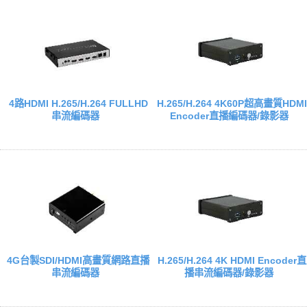
4路HDMI H.265/H.264 FULLHD
H.265/H.264 4K60P超高畫質HDMI
串流編碼器
Encoder直播編碼器/錄影器
4G台製SDI/HDMI高畫質網路直播
H.265/H.264 4K HDMI Encoder直
串流編碼器
播串流編碼器/錄影器