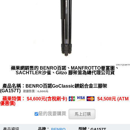
蘋果網銷售的 BENRO百諾、MANFROTTO曼富圖、
SACHTLER沙雀、Gitzo 腳架皆為總代理公司貨
產品名稱：BENRO百諾GoClassic鎂鋁合金三腳架
(GA157T)
建議售價：
6,500元
蘋果特價： $4,600元(含稅刷卡)
$4,508元 (ATM
優惠價)
是的我要購買
產品資訊
品牌：
BENRO
型號：GA157T