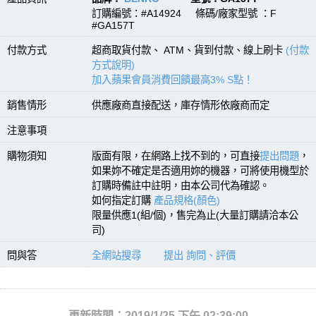
訂購編號：#A14924 條碼/廠家型號 ：F
#GA157T
付款方式
超商取貨付款、 ATM、貨到付款、線上刷卡
(付款
方式說明)
加入蘋果會員消費回饋最高3% S點！
銷售情形
供應廠商直接配送，庫存情形依廠商而定
注意事項
購物須知
版面有限，在網路上找不到的，可直接
提出問題
，
如果妳不確定是否適用妳的機器，可將使用機型於
訂購時備註中註明，由本公司代為確認。
如何指定訂購
產品規格(顏色)
限量供應1(組/個)，售完為止(大量訂購請洽本公
司)
問與答
全網站搜尋
提出 詢問、評價
更新時間：2019/1/25 下午 02:39:00