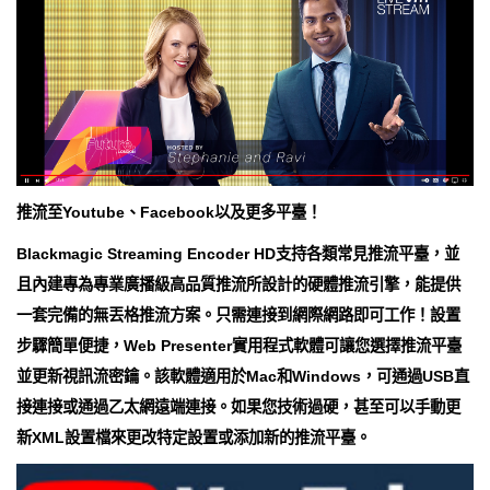
推流至Youtube、Facebook以及更多平臺！
Blackmagic Streaming Encoder HD支持各類常見推流平臺，並
且內建專為專業廣播級高品質推流所設計的硬體推流引擎，能提供
一套完備的無丟格推流方案。只需連接到網際網路即可工作！設置
步驟簡單便捷，Web Presenter實用程式軟體可讓您選擇推流平臺
並更新視訊流密鑰。該軟體適用於Mac和Windows，可通過USB直
接連接或通過乙太網遠端連接。如果您技術過硬，甚至可以手動更
新XML設置檔來更改特定設置或添加新的推流平臺。