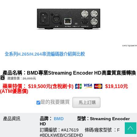
全系列H.265/H.264串流編碼器介紹與比較
產品名稱：BMD專業Streaming Encoder HD高畫質直播轉換
器
建議售價：
26,000元
蘋果特價： $19,500元(含稅刷卡)
$19,110元
(ATM優惠價)
是的我要購買
產品資訊
品牌：
BMD
型號：Streaming Encoder
HD
訂購編號：#A17619 條碼/廠家型號 ：F
#BDLKWEB/C/SEDHD