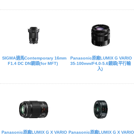
SIGMA適馬Contemporary 16mm
Panasonic原廠LUMIX G VARIO
F1.4 DC DN鏡頭(for MFT)
35-100mm/F4.0-5.6鏡頭(平行輸
入)
Panasonic原廠LUMIX G X VARIO
Panasonic原廠LUMIX G X VARIO