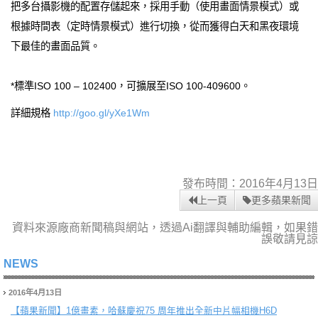
把多台攝影機的配置存儲起來，採用手動（使用畫面情景模式）或
根據時間表（定時情景模式）進行切換，從而獲得白天和黑夜環境
下最佳的畫面品質。
*標準ISO 100 – 102400，可擴展至ISO 100-409600。
詳細規格
http://goo.gl/yXe1Wm
發布時間：2016年4月13日
上一頁
更多蘋果新聞
資料來源廠商新聞稿與網站，透過Ai翻譯與輔助編輯，如果錯
誤敬請見諒
NEWS
2016年4月13日
【蘋果新聞】
1億畫素，哈蘇慶祝75 周年推出全新中片幅相機H6D