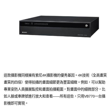
這款攝影機同樣擁有索尼4K攝影機的優秀基因。4K技術（全高畫質
畫質的四倍）使得拍攝的畫面細節更為豐富細緻。例如，可以幫助
專業安防人員擴展監控和畫面拍攝範圍，對畫面中的細微部分，比
如人臉或車牌號進行放大和查看——所有這些，只用VB770一台攝
影機即可實現。