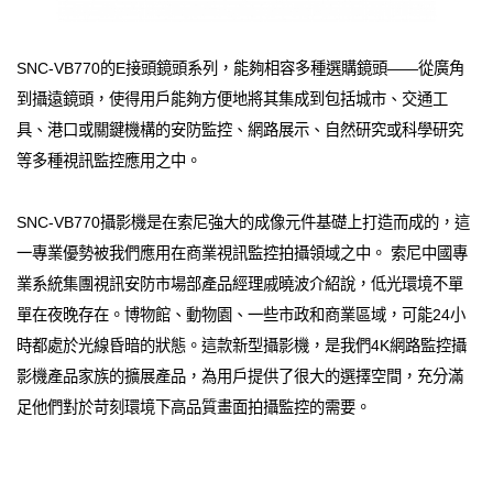
SNC-VB770的E接頭鏡頭系列，能夠相容多種選購鏡頭——從廣角
到攝遠鏡頭，使得用戶能夠方便地將其集成到包括城市、交通工
具、港口或關鍵機構的安防監控、網路展示、自然研究或科學研究
等多種視訊監控應用之中。
SNC-VB770攝影機是在索尼強大的成像元件基礎上打造而成的，這
一專業優勢被我們應用在商業視訊監控拍攝領域之中。 索尼中國專
業系統集團視訊安防市場部產品經理戚曉波介紹說，低光環境不單
單在夜晚存在。博物館、動物園、一些市政和商業區域，可能24小
時都處於光線昏暗的狀態。這款新型攝影機，是我們4K網路監控攝
影機產品家族的擴展產品，為用戶提供了很大的選擇空間，充分滿
足他們對於苛刻環境下高品質畫面拍攝監控的需要。