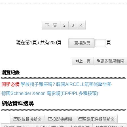
下一頁
2
3
4
現在第1頁 / 共有200頁
頁
上一頁
更多蘋果新聞
瀏覽紀錄
開學必備
學校椅子難座嗎? 韓國AIRCELL氣墊減壓坐墊
德國Schneider Xenon 電影鏡(EF/F/PL多種接頭)
網站資料搜尋
數位相機新聞
投影機新聞
周邊配件相關新聞