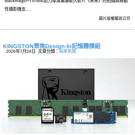
BlackmagicPYXIS6K助力導演瀨瀨敬久影片《未來》的拍攝高移動
性攝影機支....
圖片版權屬該公司
KINGSTON聚焦Design-In記憶體模組
2026年7月24日 文章分類：
蘋果新聞