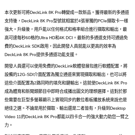
本次更新可將DeckLink 8K Pro轉變成一款新品。獲得最新的多通道
支持後，DeckLink 8K Pro型號就相當於4張單獨的PCIe擷取卡一樣
強大。升級後，用戶能以任何格式和格率組合進行擷取和輸出，最
高可達每秒60格的Ultra HD和4K DCI。最新的多通道支持可通過免
費的DeckLink SDK啟用，因此開發人員就能以更高的效率為
DeckLink 8K Pro提供多通道功能支援。
開發人員還可以使用免費的DeckLink軟體發展包進行軟體配置，將
設備的12G-SDI介面配置為獨立通道來實現擷取和輸出，也可以將
這些介面配置為2路同時的填充和鍵輸出。這就使DeckLink 8K Pro
成為體育和新聞類節目中即時合成播出圖文的理想選擇。這對於那
些需要在巨型多螢幕顯示上實現同步的數位看板播放系統來說也是
絕佳之選。不論是用於擷取、輸出還是二者皆有，升級到Desktop
Video 11的DeckLink 8K Pro都能以四卡合一的強大動力助您一臂之
力。