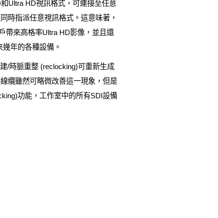
HD和Ultra HD視訊格式，可連接至任意
援在同個矩陣上同時指派任意視訊格式。這意味著，
帶來高格率Ultra HD影像，並且還
來幾年的各種設備。
/時脈重整 (reclocking)可重新生成
字線纜雖然可略微改善這一現象，但是
ing)功能，工作室中的所有SDI設備
。