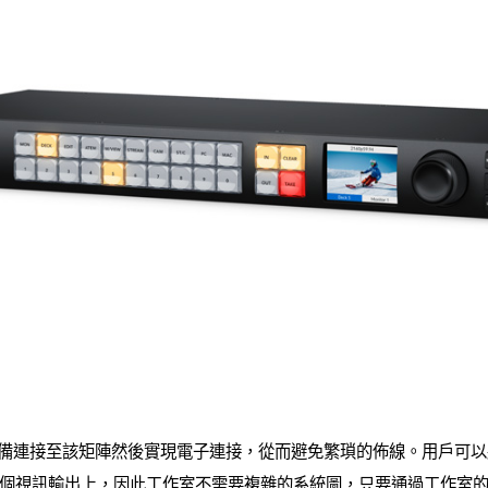
所有SDI設備連接至該矩陣然後實現電子連接，從而避免繁瑣的佈線。用戶
個視訊輸出上，因此工作室不需要複雜的系統圖，只要通過工作室