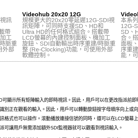
Videohub 20x20 12G
Video
遲視訊
規模更大的20x20零延遲12G-SDI視
本系列
訊矩陣，可同時支援SD、HD和
12G
搭載帶
Ultra HD的任何格式組合。搭載帶
SD、H
機加工
LCD螢幕的內建控制面板、機加工
合。搭
/時脈重
旋鈕、SDI自動輸出時序重建/時脈重
面板、
使用外部
整 (Re‑Clocking)功能，可使用外部
序重建/
軟體控制。
能，
 12G的內建LCD可顯示所有矩陣輸入的即時視訊。因此，用戶可以在更改指
識別正在觀看的輸入。因此，用戶可以轉動旋鈕按字母順序向上或
訊格式也可以操作。滾動播放連接信號的同時，還可以在LCD螢幕
派可讓用戶無需添加額外SDI監視器就可以觀看到視訊輸入。