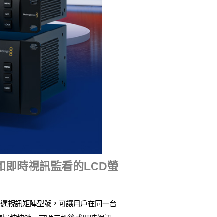
和即時視訊監看的LCD螢
ub 12G零延遲視訊矩陣型號，可讓用戶在同一台