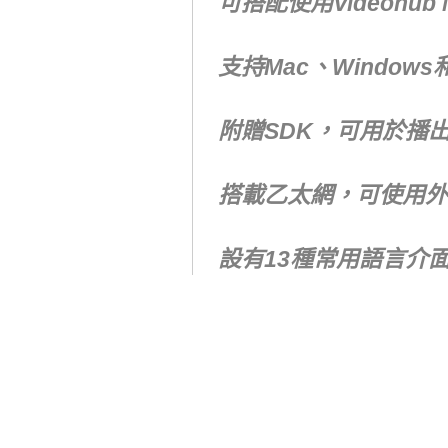
可搭配使用Videohub Ma
支持Mac、Windows和iP
附贈SDK，可用於播
搭載乙太網，可使用外
設有13種常用語言介