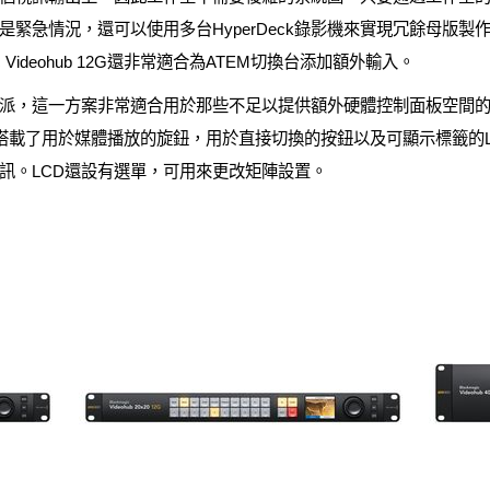
緊急情況，還可以使用多台HyperDeck錄影機來實現冗餘母版
c Videohub 12G還非常適合為ATEM切換台添加額外輸入。
派，這一方案非常適合用於那些不足以提供額外硬體控制面板空間
rol Pro類似，搭載了用於媒體播放的旋鈕，用於直接切換的按鈕以及可顯示
視訊。LCD還設有選單，可用來更改矩陣設置。