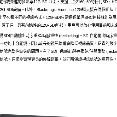
G所有型號均搭載先進的多速率12G-SDI介面，支援上至2160p60的任何SD、
I和12G-SDI設備。此外，Blackmagic Videohub 12G還支
至40種不同的視訊格式。12G-SDI只需通過單個BNC連接就能為用戶
有了這一具有前瞻性的12G-SDI科技，用戶可以放心使用目前和未
配備SDI自動輸出時序重建/時脈重整 (reclocking)。SDI自動輸出時序重建
一功能十分關鍵，因為較長的視訊線纜會降低視訊品質。昂貴的數
完整性缺失的問題。有了SDI自動輸出時序重建/時脈重整 (reclock
信號。這樣能實現更長的佈線距離，並同時保證視訊信號的連貫性