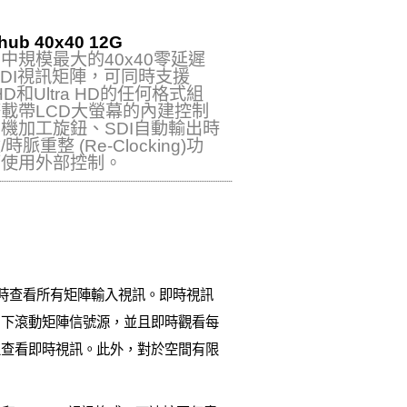
hub 40x40 12G
中規模最大的40x40零延遲
-SDI視訊矩陣，可同時支援
D和Ultra HD的任何格式組
載帶LCD大螢幕的內建控制
機加工旋鈕、SDI自動輸出時
時脈重整 (Re‑Clocking)功
可使用外部控制。
派前即時查看所有矩陣輸入視訊。即時視訊
向下滾動矩陣信號源，並且即時觀看每
上查看即時視訊。此外，對於空間有限