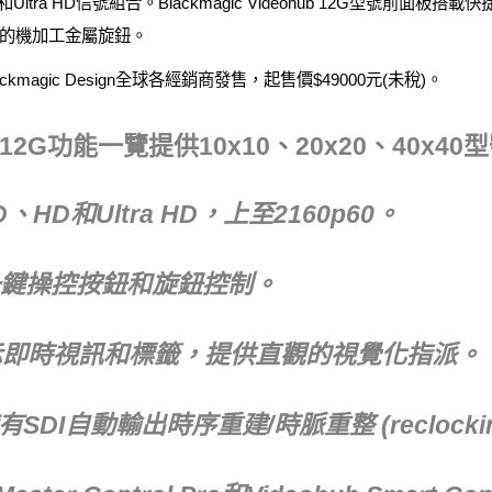
tra HD信號組合。Blackmagic Videohub 12G型號前面
源的機加工金屬旋鈕。
由Blackmagic Design全球各經銷商發售，起售價$49000元(未稅)。
hub 12G功能一覽提供10x10、20x20、40x4
、HD和Ultra HD，上至2160p60。
鍵操控按鈕和旋鈕控制。
示即時視訊和標籤，提供直觀的視覺化指派。
有SDI自動輸出時序重建/時脈重整 (reclocki