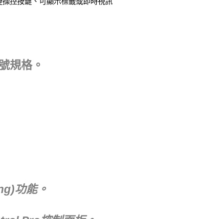
板搭載快捷操控按鍵、可顯示標籤或即時視訊
0型號規格。
ng)功能。