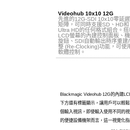
Videohub 10x10 12G
先進的12G-SDI 10x10零延
矩陣，可同時支援SD、HD和
Ultra HD的任何格式組合。
LCD螢幕的內建控制面板、
旋鈕、SDI自動輸出時序重建
整 (Re‑Clocking)功能，可
軟體控制。
Blackmagic Videohub
下方還有標籤顯示，讓用戶可以輕鬆
個輸入視訊，即使輸入使用不同的視
的便捷設備機架而言，這一視覺化指