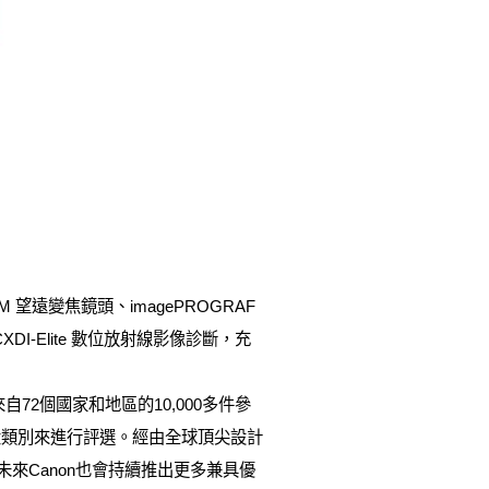
 USM 望遠變焦鏡頭、imagePROGRAF
DI-Elite 數位放射線影像診斷，充
72個國家和地區的10,000多件參
大類別來進行評選。經由全球頂尖設計
來Canon也會持續推出更多兼具優