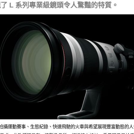
了 L 系列專業級鏡頭令人驚豔的特質。
IS USM 對於拍攝運動賽事、生態紀錄、快速飛馳的火車與希望展現豐富動