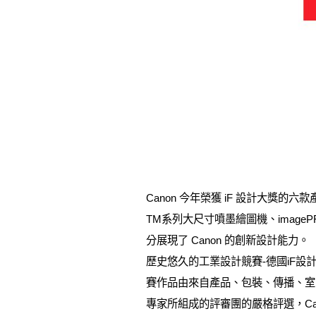
Canon 今年榮獲 iF 設計大獎的六款產品，
TM系列大尺寸噴墨繪圖機、imageP
分展現了 Canon 的創新設計能力。
歷史悠久的工業設計競賽-德國iF設計
賽作品由來自產品、包裝、傳播、室
專家所組成的評審團的嚴格評選，Ca