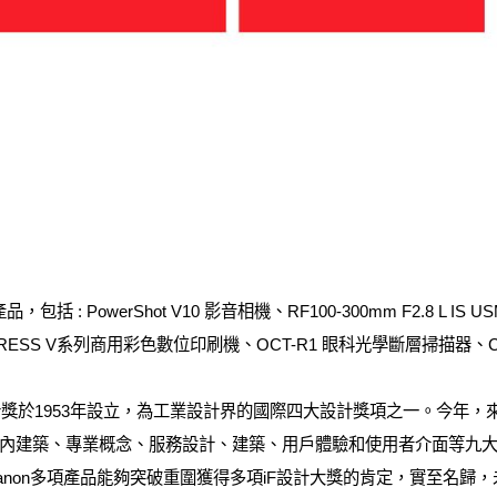
包括 : PowerShot V10 影音相機、RF100-300mm F2.8 L IS
RESS V系列商用彩色數位印刷機、OCT-R1 眼科光學斷層掃描器、CX
獎於1953年設立，為工業設計界的國際四大設計獎項之一。今年，來自
內建築、專業概念、服務設計、建築、用戶體驗和使用者介面等九
non多項產品能夠突破重圍獲得多項iF設計大獎的肯定，實至名歸，未