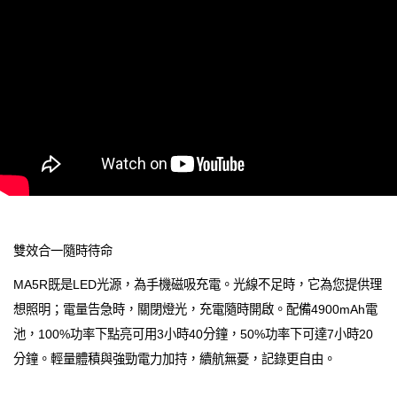
雙效合一隨時待命
MA5R既是LED光源，為手機磁吸充電。光線不足時，它為您提供理
想照明；電量告急時，關閉燈光，充電隨時開啟。配備4900mAh電
池，100%功率下點亮可用3小時40分鐘，50%功率下可達7小時20
分鐘。輕量體積與強勁電力加持，續航無憂，記錄更自由。