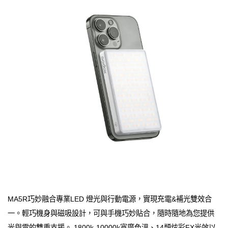
MA5R巧妙融合專業LED 燈光與行動電源，實現充電&補光雙效合
一。輕巧機身與磁吸設計，可與手機巧妙貼合，隨時隨地為您提供
光與電的雙重支援。 1800k-10000k寬廣色溫、14類炫彩FX光效以