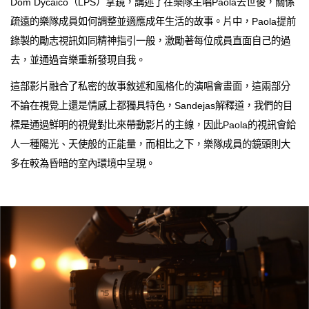
Dom Dycaico（LPS）掌鏡，講述了在樂隊主唱Paola去世後，關係
疏遠的樂隊成員如何調整並適應成年生活的故事。片中，Paola提前
錄製的勵志視訊如同精神指引一般，激勵著每位成員直面自己的過
去，並通過音樂重新發現自我。
這部影片融合了私密的故事敘述和風格化的演唱會畫面，這兩部分
不論在視覺上還是情感上都獨具特色，Sandejas解釋道，我們的目
標是通過鮮明的視覺對比來帶動影片的主線，因此Paola的視訊會給
人一種陽光、天使般的正能量，而相比之下，樂隊成員的鏡頭則大
多在較為昏暗的室內環境中呈現。