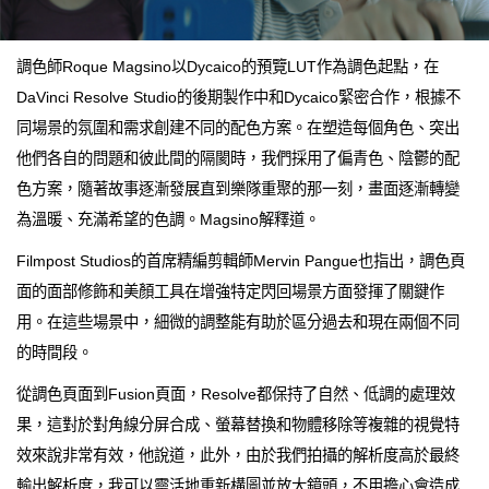
調色師Roque Magsino以Dycaico的預覽LUT作為調色起點，在
DaVinci Resolve Studio的後期製作中和Dycaico緊密合作，根據不
同場景的氛圍和需求創建不同的配色方案。在塑造每個角色、突出
他們各自的問題和彼此間的隔閡時，我們採用了偏青色、陰鬱的配
色方案，隨著故事逐漸發展直到樂隊重聚的那一刻，畫面逐漸轉變
為溫暖、充滿希望的色調。Magsino解釋道。
Filmpost Studios的首席精編剪輯師Mervin Pangue也指出，調色頁
面的面部修飾和美顏工具在增強特定閃回場景方面發揮了關鍵作
用。在這些場景中，細微的調整能有助於區分過去和現在兩個不同
的時間段。
從調色頁面到Fusion頁面，Resolve都保持了自然、低調的處理效
果，這對於對角線分屏合成、螢幕替換和物體移除等複雜的視覺特
效來說非常有效，他說道，此外，由於我們拍攝的解析度高於最終
輸出解析度，我可以靈活地重新構圖並放大鏡頭，不用擔心會造成