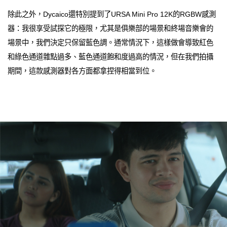
除此之外，Dycaico還特別提到了URSA Mini Pro 12K的RGBW感測
器：我很享受試探它的極限，尤其是俱樂部的場景和終場音樂會的
場景中，我們決定只保留藍色調。通常情況下，這樣做會導致紅色
和綠色通道雜點過多、藍色通道飽和度過高的情況，但在我們拍攝
期間，這款感測器對各方面都拿捏得相當到位。