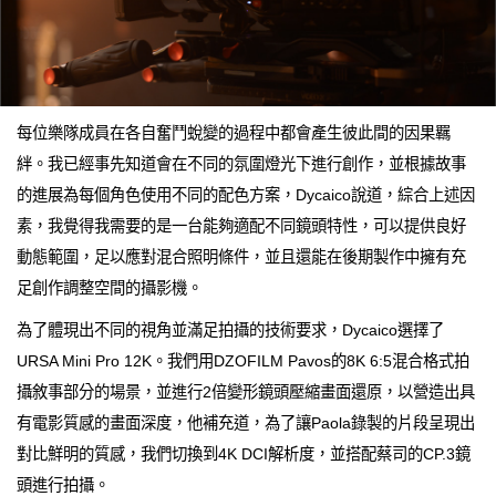
每位樂隊成員在各自奮鬥蛻變的過程中都會產生彼此間的因果羈
絆。我已經事先知道會在不同的氛圍燈光下進行創作，並根據故事
的進展為每個角色使用不同的配色方案，Dycaico說道，綜合上述因
素，我覺得我需要的是一台能夠適配不同鏡頭特性，可以提供良好
動態範圍，足以應對混合照明條件，並且還能在後期製作中擁有充
足創作調整空間的攝影機。
為了體現出不同的視角並滿足拍攝的技術要求，Dycaico選擇了
URSA Mini Pro 12K。我們用DZOFILM Pavos的8K 6:5混合格式拍
攝敘事部分的場景，並進行2倍變形鏡頭壓縮畫面還原，以營造出具
有電影質感的畫面深度，他補充道，為了讓Paola錄製的片段呈現出
對比鮮明的質感，我們切換到4K DCI解析度，並搭配蔡司的CP.3鏡
頭進行拍攝。