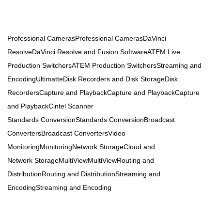
Professional CamerasProfessional CamerasDaVinci
ResolveDaVinci Resolve and Fusion SoftwareATEM Live
Production SwitchersATEM Production SwitchersStreaming and
EncodingUltimatteDisk Recorders and Disk StorageDisk
RecordersCapture and PlaybackCapture and PlaybackCapture
and PlaybackCintel Scanner
Standards ConversionStandards ConversionBroadcast
ConvertersBroadcast ConvertersVideo
MonitoringMonitoringNetwork StorageCloud and
Network StorageMultiViewMultiViewRouting and
DistributionRouting and DistributionStreaming and
EncodingStreaming and Encoding