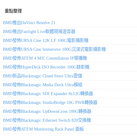
重點整理
BMD推出DaVinci Resolve 21
BMD推出Fairlight Live軟體現場混音器
BMD發佈URSA Cine 12K LF 100G電影攝影機
BMD發佈URSA Cine Immersive 100G沉浸式電影攝影機
BMD發佈ATEM 4 M/E Constellation IP導播機
BMD發佈HyperDeck ISO Recorder 100G錄影機
BMD新品Blackmagic Cloud Store Ultra雲儲
BMD發佈Blackmagic Media Dock Ultra模組
BMD發佈Blackmagic SDI Expander 8x12G轉換器
BMD發佈Blackmagic StudioBridge 10G PWR轉換器
BMD發佈Blackmagic UpDownCross 100G轉換器
BMD發佈Blackmagic Ethernet Switch 820交換機
BMD發佈ATEM Monitoring Rack Panel 面板