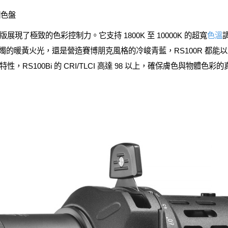
調色盤
展現了極致的色彩控制力。它支持 1800K 至 10000K 的超寬
色溫
類比蠟燭的暖黃火光，還是營造賽博朋克風格的冷峻青藍，RS100R 都
RS100Bi 的 CRI/TLCI 高達 98 以上，確保膚色與物體色彩