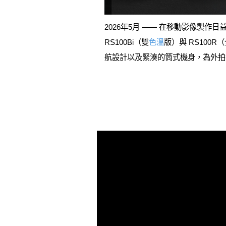
2026年5月 —— 在移動影像製作
RS100Bi（雙
色溫
版）與 RS100
航設計以及緊湊的筒式機身，為外拍