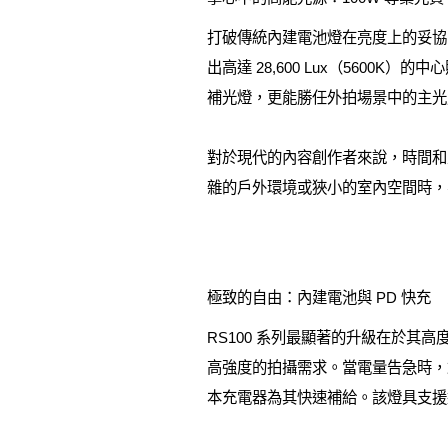
打破傳統內建電池燈在亮度上的妥協，R
出高達 28,600 Lux（5600K）
補光燈，更能勝任外拍場景中的主光
對於現代的內容創作者來說，時間和
雜的戶外環境或狹小的室內空間時，
極致的自由：內建電池與 PD 快充
RS100 系列最顯著的升級在於其
高強度的拍攝需求。當電量告急時，創作者
本充電器為其快速補給。該燈具支援