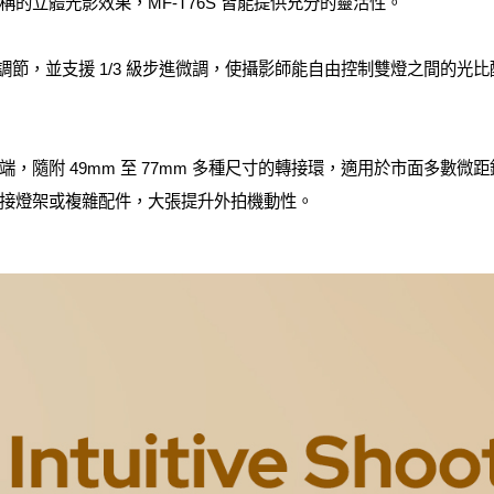
的立體光影效果，MF-T76S 皆能提供充分的靈活性。
 之間獨立調節，並支援 1/3 級步進微調，使攝影師能自由控制雙燈之間
，隨附 49mm 至 77mm 多種尺寸的轉接環，適用於市面多數
接燈架或複雜配件，大張提升外拍機動性。