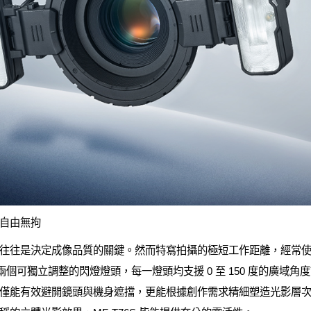
自由無拘
往往是決定成像品質的關鍵。然而特寫拍攝的極短工作距離，經常
搭載兩個可獨立調整的閃燈燈頭，每一燈頭均支援 0 至 150 度的廣
僅能有效避開鏡頭與機身遮擋，更能根據創作需求精細塑造光影層