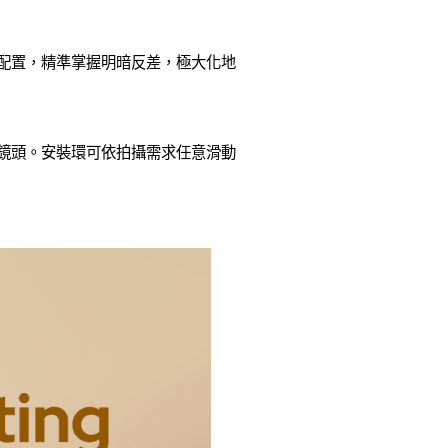
的光比配置，精準掌握明暗反差，極大化地
微距鏡頭。安裝環可依拍攝需求任意滑動