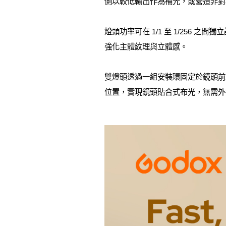
側以較低輸出作為補光，或營造非對稱
燈頭功率可在 1/1 至 1/256
強化主體紋理與立體感。
雙燈頭透過一組安裝環固定於鏡頭前端
位置，實現鏡頭貼合式布光，無需外