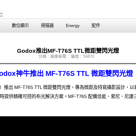
數位顯示
掃描器
Energy
配件
Godox推出MF-T76S TTL微距雙閃光燈
分類：蘋果新聞 編號：S6870
ox神牛推出 MF-T76S TTL 微距雙閃
）推出 MF-T76S TTL 微距雙閃光燈，專為微距及特寫攝影設計，
提供精確可控的布光解決方案。MF-T76S 配備佳能、索尼、尼康