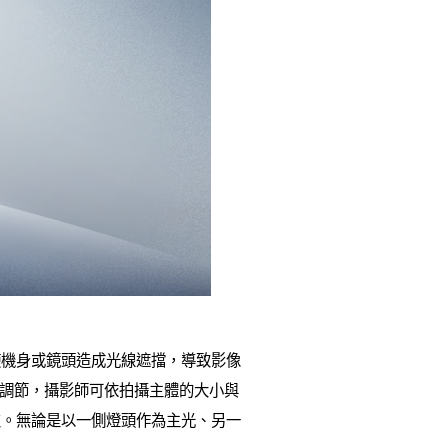
使機身或鏡頭造成光線遮擋，導致影像
域角度調節，攝影師可依拍攝主體的大小與
次。無論是以一側燈頭作為主光、另一