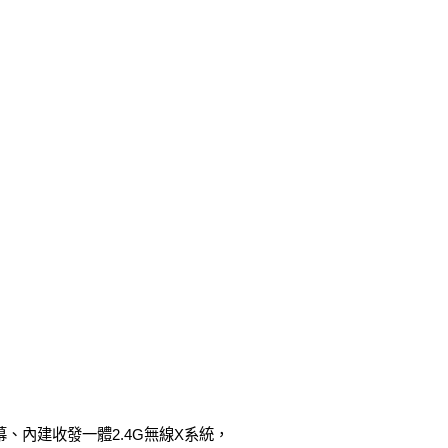
、內建收發一體2.4G無線X系統，