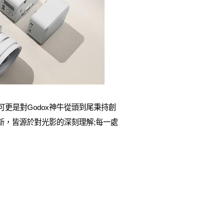
的認可更是對Godox神牛從頭到尾秉持創
新，皆源於對光影的深刻理解;每一處