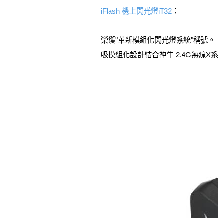
iFlash 機上閃光燈iT32
：
榮獲"革新模組化閃光燈系統"稱號。 
吸模組化設計結合神牛 2.4G無