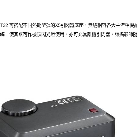
iT32 可搭配不同熱靴型號的X5引閃器底座，無縫相容各大主流相機品
線X系統，使其既可作機頂閃光燈使用，亦可充當離機引閃器，讓攝影師