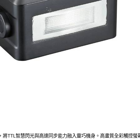
，將TTL智慧閃光與高速同步能力融入靈巧機身。高畫質全彩觸控螢幕