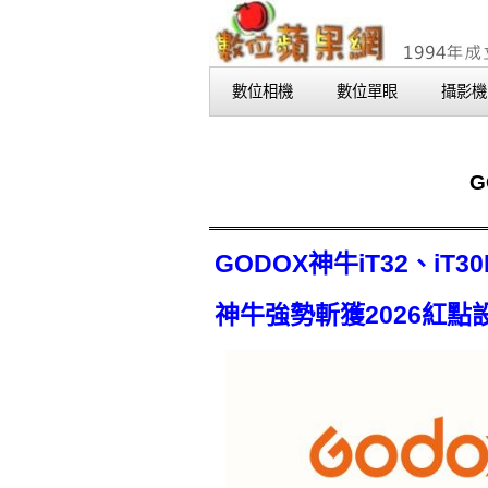
數位相機
數位單眼
攝影機
G
GODOX神牛iT32、iT3
神牛強勢斬獲2026紅