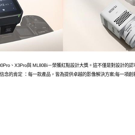
30Pro、X3Pro與 ML80Bi－榮獲紅點設計大獎。這不僅是對設計
信念的肯定 ：每一款產品，皆為提供卓越的影像解決方案;每一項創