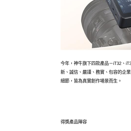
今年，神牛旗下四款產品－iT32、iT
新、誠信、嚴謹、務實、包容的企業
細節，皆為真實創作場景而生。
得獎產品陣容