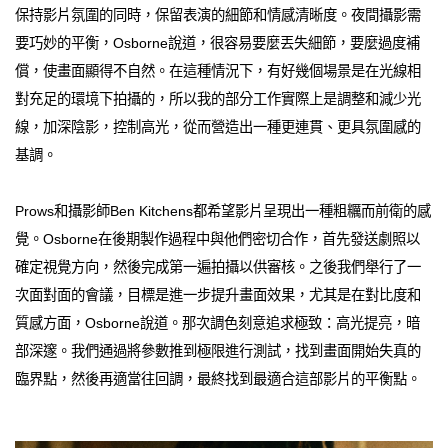
保持影片氛圍的同時，保留表演的細節和情感清晰度。夜間攝影需
要巧妙的平衡，Osborne說道，很容易要麼丟失細節，要麼過度補
償，使畫面顯得不自然。在這種情況下，有好幾個場景是在光線相
對充足的環境下拍攝的，所以我的部分工作實際上是調整和減少光
線，加深陰影，控制高光，從而營造出一種更連貫、更具氛圍感的
基調。
Prows和攝影師Ben Kitchens都希望影片呈現出一種粗糲而前衛的感
覺。Osborne在後期製作過程中與他們密切合作，首先發送劇照以
確定視覺方向，然後完成第一遍拍攝以供審核。之後我們舉行了一
次面對面的會議，目標是進一步提升畫面效果，尤其是在對比度和
質感方面，Osborne說道。那次調色刻意追求極致：高光提亮，暗
部深邃。我們通過將參數推到極限進行測試，找到畫面開始失真的
臨界點，然後再適當往回調，最終找到最適合這部影片的平衡點。