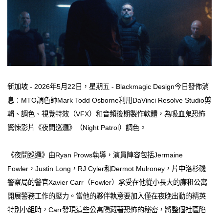
新加坡 - 2026年5月22日，星期五 - Blackmagic Design今日發佈消
息：MTO調色師Mark Todd Osborne利用DaVinci Resolve Studio剪
輯、調色、視覺特效（VFX）和音頻後期製作軟體，為吸血鬼恐怖
驚悚影片《夜間巡邏》（Night Patrol）調色。
《夜間巡邏》由Ryan Prows執導，演員陣容包括Jermaine
Fowler，Justin Long，RJ Cyler和Dermot Mulroney，片中洛杉磯
警察局的警官Xavier Carr（Fowler）承受在他從小長大的廉租公寓
開展警務工作的壓力。當他的夥伴執意要加入僅在夜晚出動的精英
特別小組時，Carr發現這些公寓隱藏著恐怖的秘密，將整個社區陷