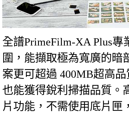
全譜PrimeFilm-XA P
圍，能擷取極為寬廣的暗部
案更可超過 400MB超
也能獲得銳利掃描品質。高效
片功能，不需使用底片匣