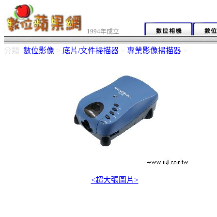
1994年成立
分類
數位影像
>
底片/文件掃描器
>
專業影像掃描器
>
<超大張圖片>