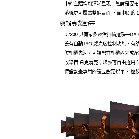
中的主體均可清晰重現—無論是要拍攝
系統更可覆蓋整個畫面 ，而中間的
剪輯專業動畫
D7200 具備眾多靈活拍攝選項—DX 格
設有自動 ISO 感光度控制功能，有
位相機先河，可讓您在相機內完成縮
收錄音 色更清亮；您亦可自由選用
特設動畫專用的獨立設定選單， 極