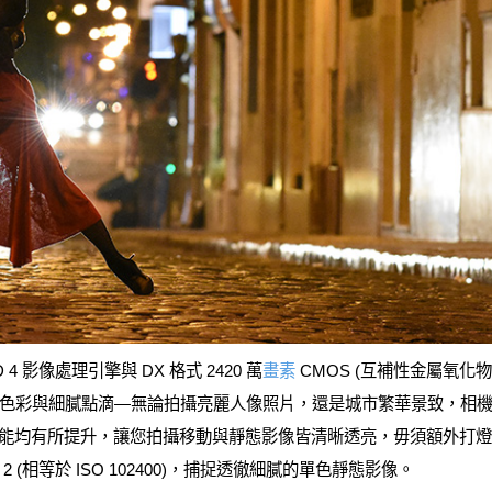
 影像處理引擎與 DX 格式 2420 萬
畫素
CMOS (互補性金屬氧化
彩與細膩點滴—無論拍攝亮麗人像照片，還是城市繁華景致，相機表現皆
訊效能均有所提升，讓您拍攝移動與靜態影像皆清晰透亮，毋須額外打燈。
i BW 2 (相等於 ISO 102400)，捕捉透徹細膩的單色靜態影像。