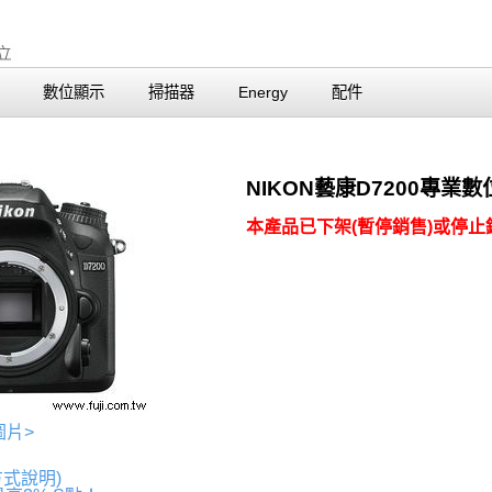
數位顯示
掃描器
Energy
配件
NIKON藝康D7200專業
本產品已下架(暫停銷售)或停止銷
圖片>
方式說明)