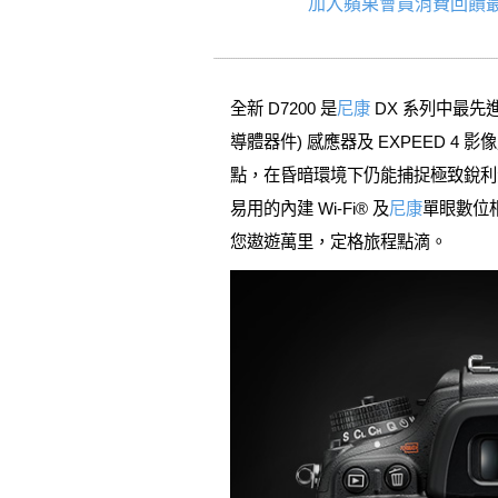
加入蘋果會員消費回饋最
全新 D7200 是
尼康
DX 系列中最先進
導體器件) 感應器及 EXPEED 4 
點，在昏暗環境下仍能捕捉極致銳利影像。
易用的內建 Wi-Fi® 及
尼康
單眼數位相
您遨遊萬里，定格旅程點滴。