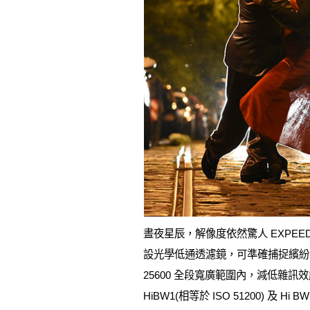
晝夜星辰，解像度依然驚人 EXPEED 4
設光學低通透濾鏡，可準確捕捉繽紛色
25600 全段寬廣範圍內，減低雜
HiBW1(相等於 ISO 51200) 及 H