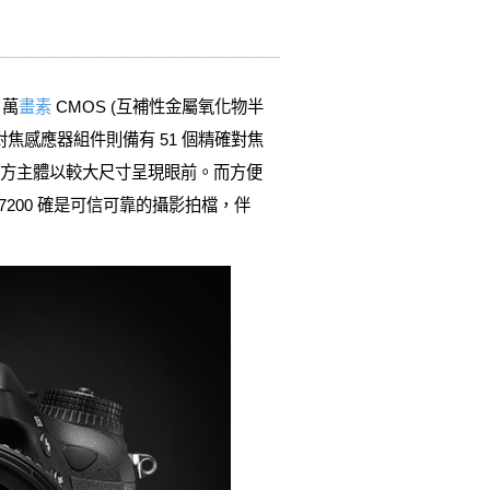
 萬
畫素
CMOS (互補性金屬氧化物半
自動對焦感應器組件則備有 51 個精確對焦
畫，將遠方主體以較大尺寸呈現眼前。而方便
7200 確是可信可靠的攝影拍檔，伴