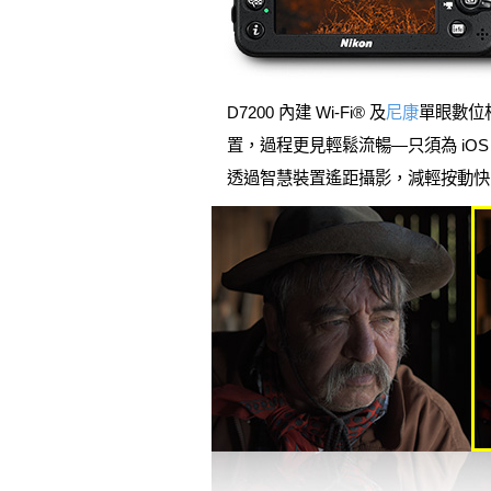
D7200 內建 Wi-Fi® 及
尼康
單眼數位
置，過程更見輕鬆流暢—只須為 iOS 或 And
透過智慧裝置遙距攝影，減輕按動快