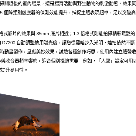
關燈後的室內場景，還是體育活動與野生動物的刺激動態，效果同樣出色。
 15 個跨類別感應器的偵測效能提升，捕捉主體表現超卓，足以突破
式影片的效果與 35mm 底片相近；1.3 倍格式則能拍攝精彩驚艷的 Full H
助 D7200 自動調整適用曝光度，讓您從黑暗步入光明，連拍依然不斷。
時動畫製作，呈獻美妙效果，試驗各種創作巧思。使用內建立體聲
心儀收音器頻率響應，迎合個別攝錄需要—例如，「人聲」設定可用以
致提升易用性。