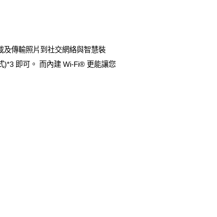
上載及傳輸照片到社交網絡與智慧裝
式)*3 即可。 而內建 Wi-Fi® 更能讓您