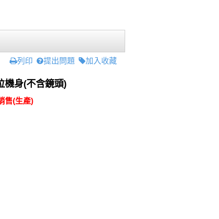
列印
提出問題
加入收藏
數位機身(不含鏡頭)
售(生產)