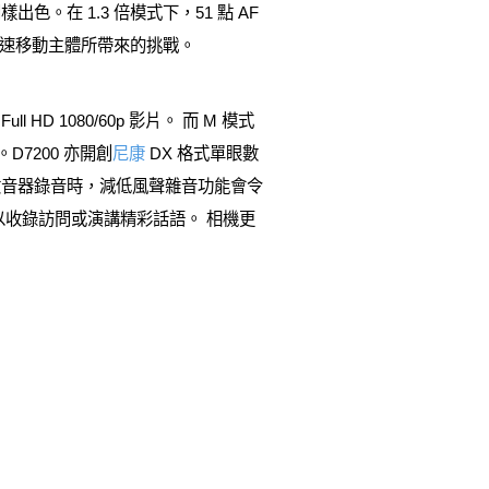
在 1.3 倍模式下，51 點 AF
高速移動主體所帶來的挑戰。
D 1080/60p 影片。 而 M 模式
D7200 亦開創
尼康
DX 格式單眼數
收音器錄音時，減低風聲雜音功能會令
收錄訪問或演講精彩話語。 相機更