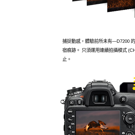
捕捉動感，體驗前所未有—D7200 
宿痕跡。 只須運用連續拍攝模式 (C
止。