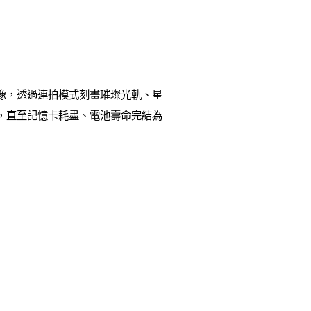
張影像，透過連拍模式刻畫璀璨光軌、星
拍攝，直至記憶卡耗盡、電池壽命完結為