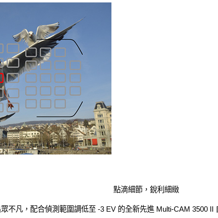
點滴細節，銳利細緻
系統出眾不凡，配合偵測範圍調低至 -3 EV 的全新先進 Multi-CAM 35