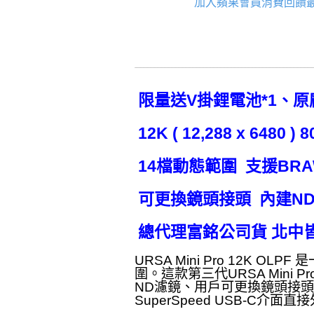
加入蘋果會員消費回饋最
限量送V掛鋰電池*1、原廠URS
12K ( 12,288 x 648
14檔動態範圍 支援BRA
可更換鏡頭接頭 內建ND濾鏡 
總代理富銘公司貨 北中
URSA Mini Pro 12K OL
圍。這款第三代URSA Mini 
ND濾鏡、用戶可更換鏡頭接頭，以
SuperSpeed USB‑C介