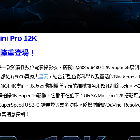
ini Pro 12K
隆重登場！
Pro 12K是一款顛覆性數位電影攝影機，搭載12,288 x 6480 12K Supe
格都擁有8000萬龐大
畫素
，結合新型色彩科學以及靈活的Blackmagic
K和4K畫面，以及高階相機所呈現的細膩膚色和超凡細節表現。不論是以6
拍攝4K Super 16影像，它都不在話下。URSA Mini Pro 12K
perSpeed USB-C 擴展埠等眾多功能。隨機附贈的DaVinci Resol
豐富創意控制！