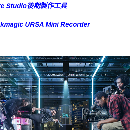
lve Studio後期製作工具
gic URSA Mini Recorder