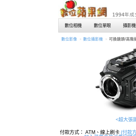
數位相機
數位單眼
攝影機
數位影像
數位攝影機
可換鏡頭/高階
<超大張
付款方式： ATM、線上刷卡
(付款