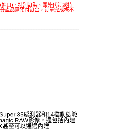
(進口)、特別訂製、國外代訂或特
部分產品需預付訂金，訂單完成概不
K Super 35感測器和14檔動態範
magic RAW影像，還包括內建
12K甚至可以通過內建