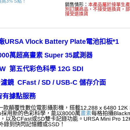
高3% S點！
銷售情形：
本產品屬於接單生產
別訂購商品，不接受退換貨，
接受退換貨
A Vlock Battery Plate電池扣板*1
0 ) 8000萬超高畫素 Super 35感測器
W 第五代彩色科學 12G SDI
CFast / SD / USB-C 儲存介面
皆有據點服務
PF 是一款顛覆性數位電影攝影機，搭載12,288 x 6480 12
Pro採用新的色彩科學，能以8000萬
畫素
每格拍攝Black
及CFast或SD雙卡記錄功能。URSA Mini Pro 
面直接外錄到快閃記憶體或SSD！