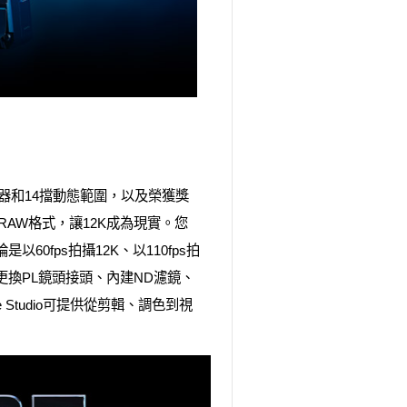
r 35感測器和14擋動態範圍，以及榮獲獎
 RAW格式，讓12K成為現實。您
0fps拍攝12K、以110fps拍
搭載可更換PL鏡頭接頭、內建ND濾鏡、
ve Studio可提供從剪輯、調色到視