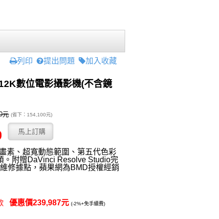
列印
提出問題
加入收藏
ro 12K數位電影攝影機(不含鏡
00元
(省下：154,100元)
000萬畫素、超寬動態範圍、第五代色彩
aVinci Resolve Studio完
維修據點，蘋果網為BMD授權經銷
優惠價239,987元
付款
(-2%+免手續費)