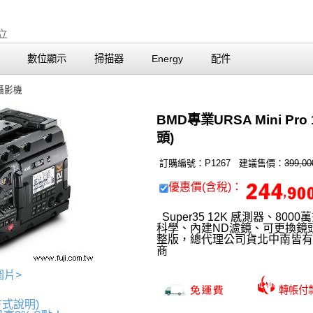
數位顯示
掃描器
Energy
配件
攝影機
BMD專業URSA Mini P
頭)
訂購編號：P1267 建議售價：
399,0
優惠價(含稅)：
Super35 12K 感測器、8
科學、內建ND濾鏡、可更換鏡頭。附贈D
整版，總代理公司貨北中南皆有
商
圖片>
轉帳
方式說明)