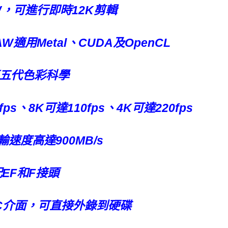
RAW，可進行即時12K剪輯
RAW適用Metal、CUDA及OpenCL
五代色彩科學
ps、8K可達110fps、4K可達220fps
輸速度高達900MB/s
EF和F接頭
SB-C介面，可直接外錄到硬碟