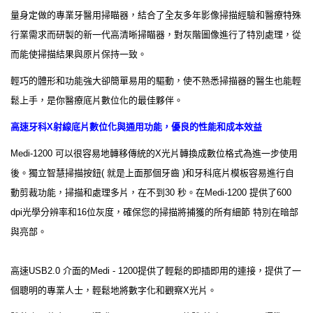
量身定做的專業牙醫用掃瞄器，結合了全友多年影像掃描經驗和醫療特殊
行業需求而研製的新一代高清晰掃瞄器，對灰階圖像進行了特別處理，從
而能使掃描結果與原片保持一致。
輕巧的體形和功能強大卻簡單易用的驅動，使不熟悉掃描器的醫生也能輕
鬆上手，是你醫療底片數位化的最佳夥伴。
高速牙科X射線底片數位化與通用功能，優良的性能和成本效益
Medi-1200 可以很容易地轉移傳統的X光片轉換成數位格式為進一步使用
後。獨立智慧掃描按鈕( 就是上面那個牙齒 )和牙科底片模板容易進行自
動剪裁功能，掃描和處理多片，在不到30 秒。在Medi-1200 提供了600
dpi光學分辨率和16位灰度，確保您的掃描將捕獲的所有細節 特別在暗部
與亮部。
高速USB2.0 介面的Medi - 1200提供了輕鬆的即插即用的連接，提供了一
個聰明的專業人士，輕鬆地將數字化和觀察X光片。