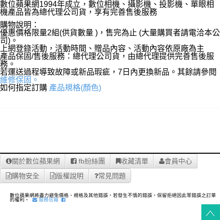
數位蘋果網1994年成立，數位相機、攝影機、投影機、單眼相
機產品皆為總代理公司貨，享有完善售後服務
購物說明：
優惠價格限量2組(供貨數量 )，售完為止 (大量購買者請電洽本公
司)。
上網登錄活動，活動時間、贈品內容、活動內容依原廠為主
產品保固/售後服務：總代理公司貨，由總代理提供完善售後服
務。
若運送過程導致故障或新品瑕疵，7日內更換新品。其餘請參閱
維修保固。
如何指定訂購
產品規格(顏色)
關於數位蘋果網
fb紛絲團
收藏清單
會員中心
購物安全
版權說明
常見問題
數位蘋果網將盡力避免價格、規格及其他錯誤，若發生不慎的錯誤，保留拒絕因此等錯誤之訂單
的權利。
服務信箱