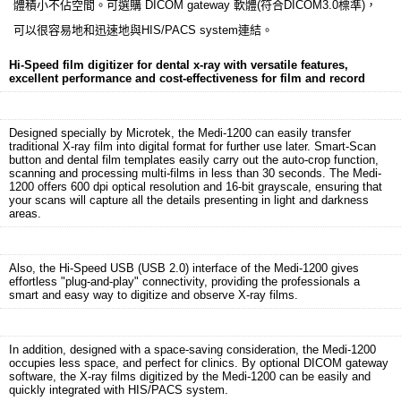
體積小不佔空間。可選購 DICOM gateway 軟體(符合DICOM3.0標準)，
可以很容易地和迅速地與HIS/PACS system連結。
Hi-Speed film digitizer for dental x-ray with versatile features,
excellent performance and cost-effectiveness for film and record
Designed specially by Microtek, the Medi-1200 can easily transfer
traditional X-ray film into digital format for further use later. Smart-Scan
button and dental film templates easily carry out the auto-crop function,
scanning and processing multi-films in less than 30 seconds. The Medi-
1200 offers 600 dpi optical resolution and 16-bit grayscale, ensuring that
your scans will capture all the details presenting in light and darkness
areas.
Also, the Hi-Speed USB (USB 2.0) interface of the Medi-1200 gives
effortless "plug-and-play" connectivity, providing the professionals a
smart and easy way to digitize and observe X-ray films.
In addition, designed with a space-saving consideration, the Medi-1200
occupies less space, and perfect for clinics. By optional DICOM gateway
software, the X-ray films digitized by the Medi-1200 can be easily and
quickly integrated with HIS/PACS system.