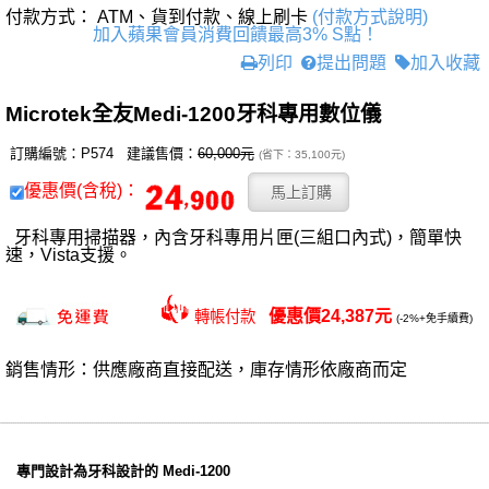
付款方式： ATM、貨到付款、線上刷卡
(付款方式說明)
加入蘋果會員消費回饋最高3% S點！
列印
提出問題
加入收藏
Microtek全友Medi-1200牙科專用數位儀
訂購編號：P574 建議售價：
60,000元
(省下：35,100元)
優惠價(含稅)：
牙科專用掃描器，內含牙科專用片匣(三組口內式)，簡單快
速，Vista支援。
優惠價24,387元
轉帳付款
(-2%+免手續費)
銷售情形：供應廠商直接配送，庫存情形依廠商而定
專門設計為牙科設計的 Medi-1200