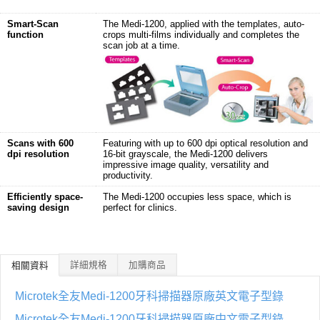
Smart-Scan
The Medi-1200, applied with the templates, auto-
function
crops multi-films individually and completes the
scan job at a time.
Scans with 600
Featuring with up to 600 dpi optical resolution and
dpi resolution
16-bit grayscale, the Medi-1200 delivers
impressive image quality, versatility and
productivity.
Efficiently space-
The Medi-1200 occupies less space, which is
saving design
perfect for clinics.
詳細規格
加購商品
相關資料
Microtek全友Medi-1200牙科掃描器原廠英文電子型錄
Microtek全友Medi-1200牙科掃描器原廠中文電子型錄