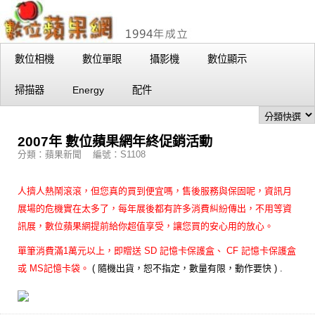
數位相機
數位單眼
攝影機
數位顯示
掃描器
Energy
配件
2007年 數位蘋果網年終促銷活動
分類：蘋果新聞 編號：S1108
人擠人熱鬧滾滾，但您真的買到便宜嗎，售後服務與保固呢，資訊月
展場的危機實在太多了，每年展後都有許多消費糾紛傳出，不用等資
訊展，數位蘋果網提前給你超值享受，讓您買的安心用的放心。
單筆消費滿1萬元以上，即贈送 SD 記憶卡保護盒、 CF 記憶卡保護盒
或 MS記憶卡袋。
( 隨機出貨，恕不指定，數量有限，動作要快 ) .