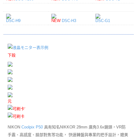
DSC-H9
NEW
DSC-H3
DSC-G1
下殺
元
NIKON
Coolpix P50
具有知名
NIKKOR
28mm 廣角3.6x鏡頭，VR防
手震、高感度、臉部對焦等功能， 快速轉盤與專業的把手設計，媲美