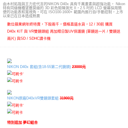
由
木村拓哉與王力
宏代言的NIKON D40x 具有千萬畫素與超強功能， Nikon
特有同級機種望塵莫級的 3D 彩色矩陣測光 II，2.5 吋的 LCD 螢幕採用簡
便的功能表和寬視角，可在 ISO100-1600+ 範圍內進行自/手動控制，上市
以來已在日本造成熱賣
數位蘋果網年終特賣，下殺兩千，價格直逼水貨，12 / 30前 購買
D40x KIT
與
VR雙鏡頭組
再加贈日製UV保護鏡 (單鏡送一片 / 雙鏡送
兩片) 與SD / SDHC讀卡機
NIKON D40x 套組(含18-55第二代鏡頭)
23000元
NIKON原廠D40xVR雙鏡頭套組
31900元
特別追加 夢幻組合