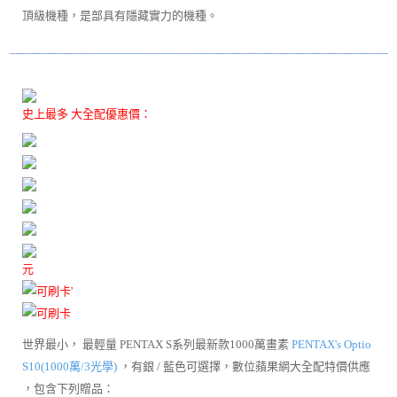
頂級機種，是部具有隱藏實力的機種。
史上
最多 大全配優惠價：
元
世界最小， 最輕量 PENTAX S系列最新款1000萬畫素
PENTAX's Optio
S10(1000萬/3光學)
，有銀 / 藍色可選擇
，數位蘋果網大全配特價供應
，包含下列贈品：