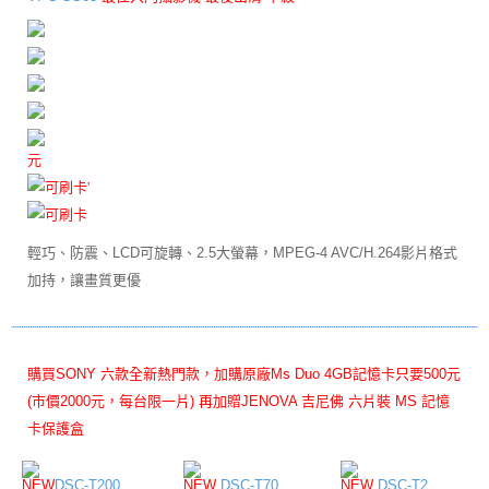
元
輕巧、防震、LCD可旋轉、2.5大螢幕，MPEG-4 AVC/H.264影片格式
加持，讓畫質更優
購買SONY 六款全新熱門款，加購原廠Ms Duo 4GB記憶卡只要500元
(市價2000元，每台限一片) 再加贈JENOVA 吉尼佛 六片裝 MS 記憶
卡保護盒
NEW
DSC-T200
NEW
DSC-T70
NEW
DSC-T2