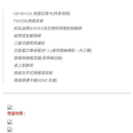
GB SD CL6 高速記憶卡(終身保固)
PENTAX原廠皮套
知名品牌JENOVA吉尼佛防摔硬殼相機袋
超質感金屬頸鍊
三層式硬質保護貼
日製電芯專用電池* 2 (連同隨機標配，共三顆)
原廠無線遙控器(含伸縮功能)
桌上型腳架
高級五件式相機清潔組
隨身碟讀卡機(SDHC支援)
限量特價：