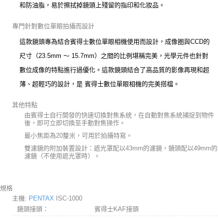
和防油脂，易於擦拭掉鏡頭上殘留的指印和化妝品。
專門針對數位單眼拍攝而設計
這款鏡頭專為結合賓得士數位單眼相機使用而設計，成像圈與CCD的
尺寸（23.5mm ～ 15.7mm）之間的比例堪稱完美，光學元件也針對
數位成像的特點進行過優化。這款鏡頭結合了高品質的影像再現和超
薄、超輕巧的設計，是 賓得士數位單眼相機的完美搭檔。
其他特點
由賓得士自行開發的快速切換對焦系統，在自動對焦系統捕捉到物件
後，即可立即切換至手動對焦操作。
最小焦距為20釐米，可用於拍攝特寫。
雙濾鏡的附加裝置設計：遮光罩配以43mm的濾鏡，鏡頭配以49mm的
濾鏡（不使用遮光罩時）。
規格
主機:
PENTAX
ISC-1000
鏡頭接頭：
賓得士KAF接頭