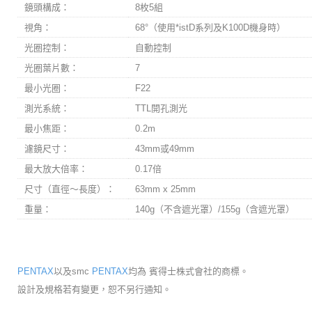
鏡頭構成：
8枚5組
視角：
68°（使用*istD系列及K100D機身時）
光圈控制：
自動控制
光圈葉片數：
7
最小光圈：
F22
測光系統：
TTL開孔測光
最小焦距：
0.2m
濾鏡尺寸：
43mm或49mm
最大放大倍率：
0.17倍
尺寸（直徑～長度）：
63mm x 25mm
重量：
140g（不含遮光罩）/155g（含遮光罩）
PENTAX
以及smc
PENTAX
均為 賓得士株式會社的商標。
設計及規格若有變更，恕不另行通知。