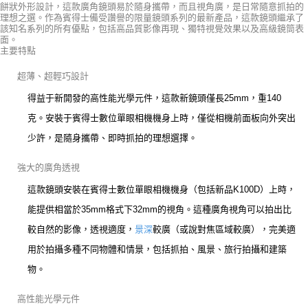
餅狀外形設計，這款廣角鏡頭易於隨身攜帶，而且視角廣，是日常隨意抓拍的
理想之選。作為賓得士備受讚譽的限量鏡頭系列的最新產品，這款鏡頭繼承了
該知名系列的所有優點，包括高品質影像再現、獨特視覺效果以及高級鏡筒表
面。
主要特點
超薄、超輕巧設計
得益于新開發的高性能光學元件，這款新鏡頭僅長25mm，重140
克。安裝于賓得士數位單眼相機機身上時，僅從相機前面板向外突出
少許，是隨身攜帶、即時抓拍的理想選擇。
強大的廣角透視
這款鏡頭安裝在賓得士數位單眼相機機身（包括新品K100D）上時，
能提供相當於35mm格式下32mm的視角。這種廣角視角可以拍出比
較自然的影像，透視適度，
景深
較廣（或說對焦區域較廣），完美適
用於拍攝多種不同物體和情景，包括抓拍、風景、旅行拍攝和建築
物。
高性能光學元件