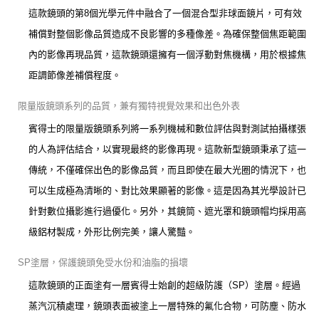
這款鏡頭的第8個光學元件中融合了一個混合型非球面鏡片，可有效
補償對整個影像品質造成不良影響的多種像差。為確保整個焦距範圍
內的影像再現品質，這款鏡頭還擁有一個浮動對焦機構，用於根據焦
距調節像差補償程度。
限量版鏡頭系列的品質，兼有獨特視覺效果和出色外表
賓得士的限量版鏡頭系列將一系列機械和數位評估與對測試拍攝樣張
的人為評估結合，以實現最終的影像再現。這款新型鏡頭秉承了這一
傳統，不僅確保出色的影像品質，而且即使在最大光圈的情況下，也
可以生成極為清晰的、對比效果顯著的影像。這是因為其光學設計已
針對數位攝影進行過優化。另外，其鏡筒、遮光罩和鏡頭帽均採用高
級鋁材製成，外形比例完美，讓人驚豔。
SP塗層，保護鏡頭免受水份和油脂的損壞
這款鏡頭的正面塗有一層賓得士始創的超級防護（SP）塗層。經過
蒸汽沉積處理，鏡頭表面被塗上一層特殊的氟化合物，可防塵、防水