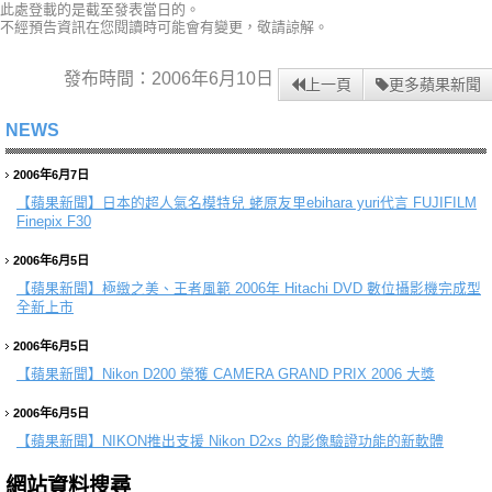
此處登載的是截至發表當日的。
不經預告資訊在您閱讀時可能會有變更，敬請諒解。
發布時間：2006年6月10日
上一頁
更多蘋果新聞
NEWS
2006年6月7日
【蘋果新聞】
日本的超人氣名模特兒 蛯原友里ebihara yuri代言 FUJIFILM
Finepix F30
2006年6月5日
【蘋果新聞】
極緻之美、王者風範 2006年 Hitachi DVD 數位攝影機完成型
全新上市
2006年6月5日
【蘋果新聞】
Nikon D200 榮獲 CAMERA GRAND PRIX 2006 大獎
2006年6月5日
【蘋果新聞】
NIKON推出支援 Nikon D2xs 的影像驗證功能的新軟體
網站資料搜尋