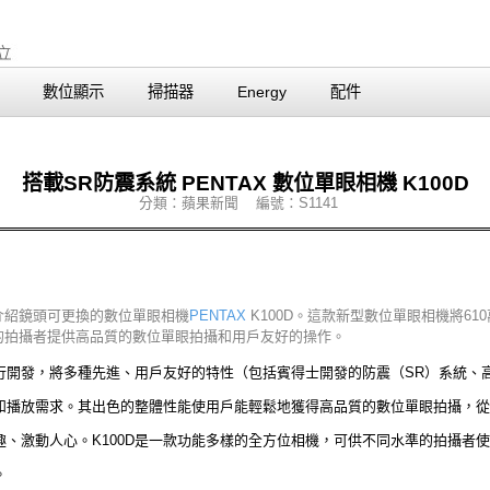
數位顯示
掃描器
Energy
配件
搭載SR防震系統 PENTAX 數位單眼相機 K100D
分類：蘋果新聞 編號：S1141
介紹鏡頭可更換的數位單眼相機
PENTAX
K100D。這款新型數位單眼相機將61
度的拍攝者提供高品質的數位單眼拍攝和用戶友好的操作。
進行開發，將多種先進、用戶友好的特性（包括賓得士開發的防震（SR）系統
和播放需求。其出色的整體性能使用戶能輕鬆地獲得高品質的數位單眼拍攝，從
、激動人心。K100D是一款功能多樣的全方位相機，可供不同水準的拍攝者
。