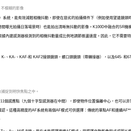
、不模糊的影像
SR）系統，能有效減輕相機抖動，即使在惡劣的拍攝條件下（例如使用望遠鏡頭
間曝光拍攝日落場景時）也能拍出清晰無抖動的影像。K100D中融合的SR機
時根據內建感測器檢測到的相機抖動量成比例地調節振盪速度。因此，它不需要
X
K
-
、K
A-
、K
AF-
和 K
AF2
接頭鏡頭，螺口頭鏡頭（帶轉接器），以及645- 和
象捕捉到明快焦點之中。
AF系統具有11個感應點（九個十字型感測器在中間），即使物件位置偏離中心，也可
認。這種高精度的AF系統有兩個AF模式可供選擇：傳統的單點AF和連續AF*
。