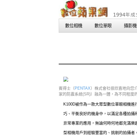
數位相機
數位單眼
攝影機
賓得士（
PENTAX
）株式會社很欣喜地向您
家的防震系統(SR)）融為一體，為不同程
K100D被作為一款大眾型數位單眼相機
巧、平衡良好的機身中，以滿足各種拍攝
非常專業的應用，無論何時何地都充滿樂趣
型相機用戶到經驗豐富的、挑剔的拍攝者