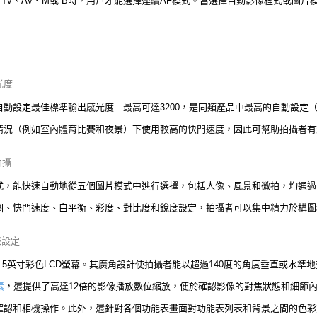
P、Tv、Av、M或 B時，用戶才能選擇連續AF模式。當選擇自動影像程式或圖
光度
能自動設定最佳標準輸出感光度—最高可達3200，是同類產品中最高的自動設
情況（例如室內體育比賽和夜景）下使用較高的快門速度，因此可幫助拍攝者有
拍攝
模式，能快速自動地從五個圖片模式中進行選擇，包括人像、風景和微拍，均通
圈、快門速度、白平衡、彩度、對比度和銳度設定，拍攝者可以集中精力於構圖
表設定
2.5英寸彩色LCD螢幕。其廣角設計使拍攝者能以超過140度的角度垂直或水
素
，還提供了高達12倍的影像播放數位縮放，便於確認影像的對焦狀態和細節
確認和相機操作。此外，還針對各個功能表畫面對功能表列表和背景之間的色彩