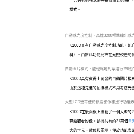
** 只有通過模式盤將拍攝模式選為
模式。
自動感光度控制，高達3200標準輸出感
K100D具有自動感光度控制功能，
料）。由於此功能允許在光照較差的
自動圖片模式，能輕鬆地對準進行單眼
K100D具有賓得士開發的自動圖片
由於這種先進的拍攝模式不用考慮光
大型LCD螢幕便於觀看影像和進行功能
K100D在後面板上搭載了一個大型的
輕鬆觀看影像。該機共有約21萬個
畫
大的字元、數位和圖示，便於功能表