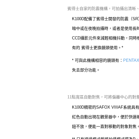
賓得士自家的防震機構，可拍攝出清晰
K100D配備了賓得士開發的防震（
暗中或在夜晚拍攝時，或者是使用長時
CCD攝影元件來減輕相機抖動，同
有的 賓得士更換鏡頭使用。*
* 可與此機構相容的鏡頭有：
PENTA
失去部分功能。
11點寬區自動對焦，可將偏離中心的對
K100D精密的SAFOX VIII
紅色自動出現在觀景器中，便於快速確
鈕不放，便能一直對移動的對象對焦