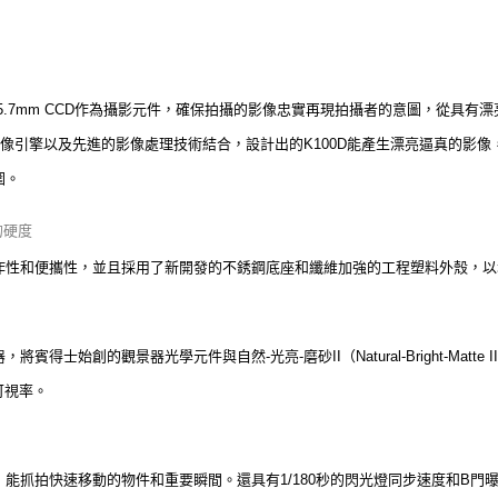
 x 15.7mm CCD作為攝影元件，確保拍攝的影像忠實再現拍攝者的意圖，從
像引擎以及先進的影像處理技術結合，設計出的K100D能產生漂亮逼真的影
圍。
的硬度
操作性和便攜性，並且採用了新開發的不銹鋼底座和纖維加強的工程塑料外殼，
將賓得士始創的觀景器光學元件與自然-光亮-磨砂II（Natural-Bright-Mat
可視率。
速度，能抓拍快速移動的物件和重要瞬間。還具有1/180秒的閃光燈同步速度和B門