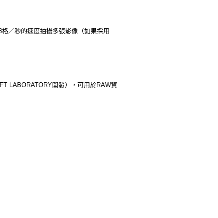
.8格／秒的速度拍攝多張影像（如果採用
SOFT LABORATORY開發），可用於RAW資