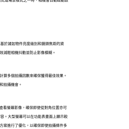
片模式或場景模式之一時，相機會自動啟動該
定（基於諸如物件亮度級別和鏡頭焦距的資
效減輕相機抖動並防止影像模糊。
過計算多個拍攝因數來確保獲得最佳效果。
和拍攝機會。
準地查看螢幕影像，確保即使從對角位置亦可
內容。大型螢幕可以在功能表畫面上顯示較
方案進行了優化，以確保即使拍攝條件多