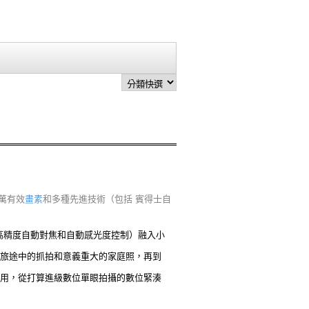
0萬有效
畫素
和多種先進技術（包括 賓得士自
、高精度自動對焦和自動感光度控制）融入小
旅途中的抓拍和意義重大的家庭照，再到
使用，從打算進級數位單眼拍攝的數位緊湊