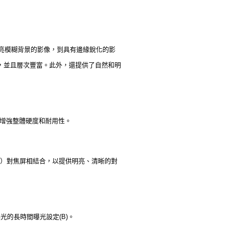
具有漂亮模糊背景的影像，到具有邊緣銳化的影
像，並且層次豐富。此外，還提供了自然和明
以增強整體硬度和耐用性。
te II）對焦屏相結合，以提供明亮、清晰的對
曝光的長時間曝光設定(B)。