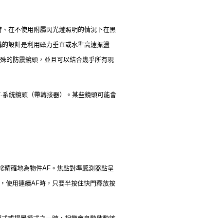
時、在不使用附屬閃光燈照明的情況下在黑
構的設計是利用磁力垂直或水準高速振盪
特殊的防震鏡頭，並且可以結合幾乎所有現
67-系統鏡頭（帶轉接器）。某些鏡頭可能會
以非常精確地為物件AF。焦點對準感測器點呈
*，使用連續AF時，只要半按住快門釋放按