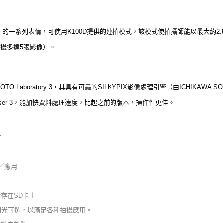
的一系列表情，可使用K100D提供的連拍模式，該模式使拍攝師能以最大約2
拍攝多達5張影像）。
OTO Laboratory 3，其具有可靠的SILKYPIX影像處理引擎（由ICHIKAWA 
rowser 3，能加快資料處理速度，比起之前的版本，操作性更佳。
作
／應用
）
存在SD卡上
測光可選，以滿足各種拍攝應用。