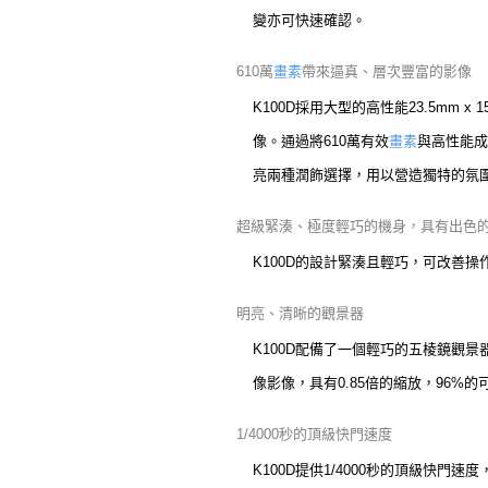
變亦可快速確認。
610萬
畫素
帶來逼真、層次豐富的影像
K100D採用大型的高性能23.5mm
像。通過將610萬有效
畫素
與高性能成
亮兩種潤飾選擇，用以營造獨特的氛
超級緊湊、極度輕巧的機身，具有出色
K100D的設計緊湊且輕巧，可改善
明亮、清晰的觀景器
K100D配備了一個輕巧的五棱鏡觀景器，
像影像，具有0.85倍的縮放，96%的
1/4000秒的頂級快門速度
K100D提供1/4000秒的頂級快門