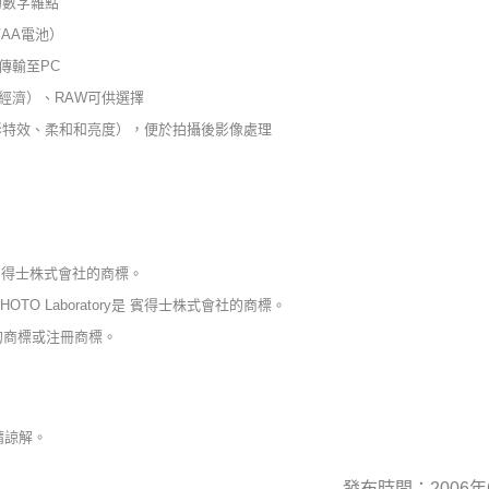
的數字雜點
節AA電池）
速傳輸至PC
／經濟）、RAW可供選擇
形特效、柔和和亮度），便於拍攝後影像處理
賓得士株式會社的商標。
HOTO Laboratory是 賓得士株式會社的商標。
的商標或注冊商標。
請諒解。
發布時間：2006年