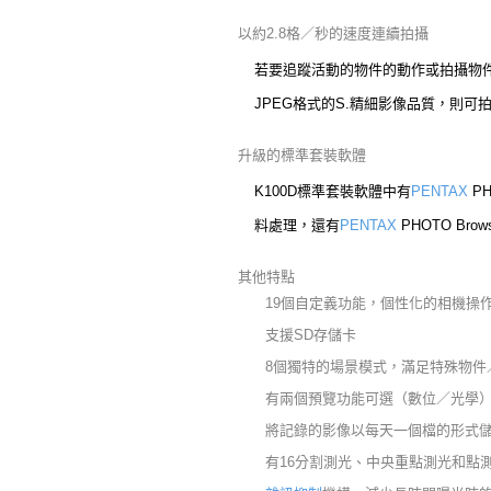
以約2.8格／秒的速度連續拍攝
若要追蹤活動的物件的動作或拍攝物件
JPEG格式的S.精細影像品質，則可
升級的標準套裝軟體
K100D標準套裝軟體中有
PENTAX
PH
料處理，還有
PENTAX
PHOTO B
其他特點
19個自定義功能，個性化的相機操
支援SD存儲卡
8個獨特的場景模式，滿足特殊物件
有兩個預覽功能可選（數位／光學
將記錄的影像以每天一個檔的形式儲
有16分割測光、中央重點測光和點