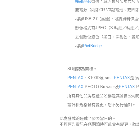
雜訊抑制
機構，減少長時間曝光時
雙電源（兩節CR-V3鋰電池、或四
相容USB 2.0 (高速)，可將資料快
影像格式有JPEG（S.精細／精細
五個數位濾色（黑白、深褐色、變
相容
PictBridge
SD標誌為商標。
PENTAX
、K100D及 smc
PENTAX
是 
PENTAX
PHOTO Browser及
PENTAX
P
所有其他品牌或產品名稱是其各自公司
設計和規格若有變更，恕不另行通知。
此處登載的是截至發表當日的。
不經預告資訊在您閱讀時可能會有變更，敬